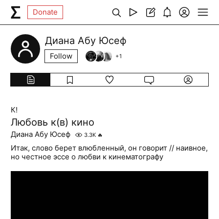
Donate
Диана Абу Юсеф
Follow
+
1
К!
Любовь к(в) кино
Диана Абу Юсеф
3.3K
🔥
Итак, слово берет влюбленный, он говорит // наивное,
но честное эссе о любви к кинематографу