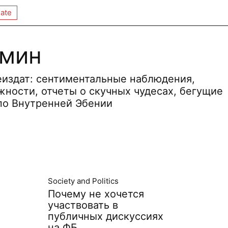
ate
имин
издат: сентиментальные наблюдения,
ности, отчеты о скучных чудесах, бегущие
 по Внутренней Эбении
Society and Politics
Почему не хочется
участвовать в
публичных дискуссиях
на ФБ.