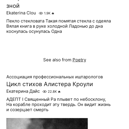
зной
Ekaterina Clou
1.9K
🔥
Пекло стекловата Такая помятая стекла с одеяла
Вялая книга в руке холодной Ладонью до дна
коснулась осунулась Одна
See also from
Poetry
Ассоциация профессиональных иштарологов
Цикл стихов Алистера Кроули
Екатерина Дайс
22.8K
🔥
АДЕПТ I Священный Ра плывет по небосклону,
На корабле проходит эту твердь. Он видит жизнь
и созерцает смерть