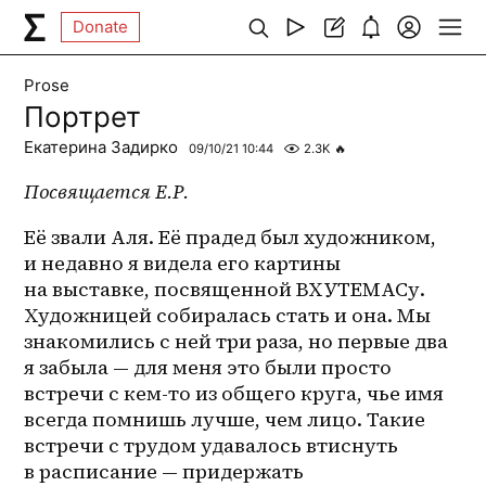
Donate
Prose
Портрет
Екатерина Задирко
09/10/21 10:44
2.3K
🔥
Посвящается Е.Р.
Её звали Аля. Её прадед был художником, 
и недавно я видела его картины 
на выставке, посвященной ВХУТЕМАСу. 
Художницей собиралась стать и она. Мы 
знакомились с ней три раза, но первые два 
я забыла — для меня это были просто 
встречи с 
кем-то
 из общего круга, чье имя 
всегда помнишь лучше, чем лицо. Такие 
встречи с трудом удавалось втиснуть 
в расписание — придержать 