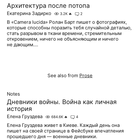
Архитектура после потопа
Екатерина Задирко
3.2K
🔥
2
В «Camera lucida» Ролан Барт пишет о фотографиях,
которые способны поразить тебя случайной деталью,
стать разрывом в ткани времени, стремительным
откровением, ничего не объясняющим и ничего
не дающим....
See also from
Prose
Notes
Дневники войны. Война как личная
история
Елена Груздева
684.6K
🔥
4
Елена Груздева живет в Киеве. Каждый день она
пишет на своей странице в Фейсбуке впечатления
прошедшего дня — военные дневники.