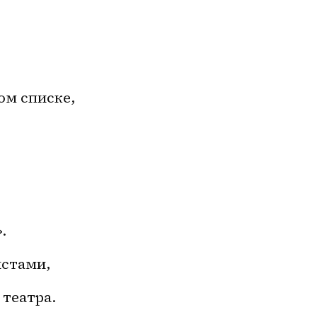
ом списке,
.
истами,
театра.