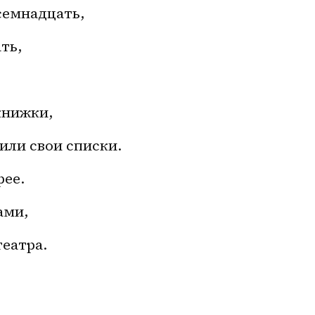
семнадцать,
ть,
книжки,
или свои списки.
рее.
ами,
еатра.