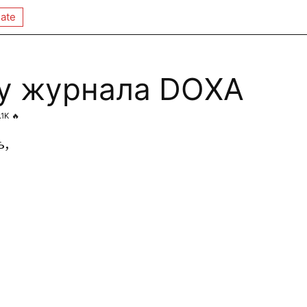
ate
у журнала DOXA
.1K
🔥
ь,