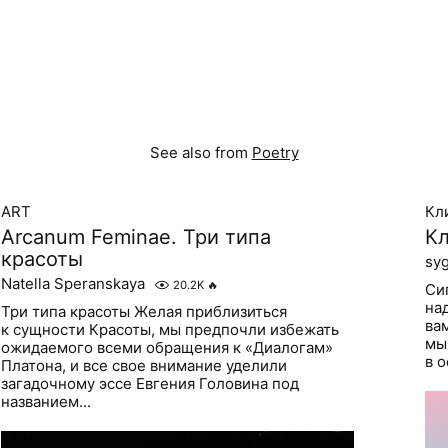
See also from
Poetry
ART
Кл
Arcanum Feminae. Три типа
Кл
красоты
sy
Natella Speranskaya
20.2K
🔥
Си
на
Три типа красоты Желая приблизиться
ва
к сущности Красоты, мы предпочли избежать
мы
ожидаемого всеми обращения к «Диалогам»
в 
Платона, и все свое внимание уделили
загадочному эссе Евгения Головина под
названием...