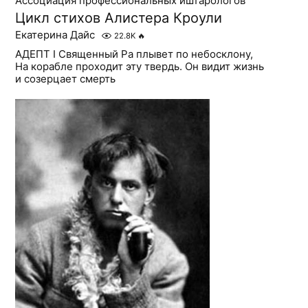
Ассоциация профессиональных иштарологов
Цикл стихов Алистера Кроули
Екатерина Дайс
22.8K
🔥
АДЕПТ I Священный Ра плывет по небосклону,
На корабле проходит эту твердь. Он видит жизнь
и созерцает смерть