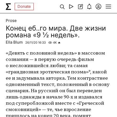
Donate
Prose
Конец еб..го мира. Две жизни
романа «9 ½ недель».
Ella Blum
26/11/20 16:33
4K
🔥
«Девять с половиной недель» в массовом 
сознании — в первую очередь фильм 
о несложившейся любви; та самая 
«грандиозная эротическая поэма»*, какой 
ее и задумывала авторка. Тем контрастнее 
одноименный текст, положенный в основу 
сценария. На русский он был переведен 
лишь однажды в начале 90-х и издавался 
под суперобложкой вместе с «Греческой 
смоковницей» — те, чье взросление 
пришлось на конец 20 века, помнят 