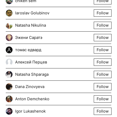
chiken sem
Follow
Iaroslav Golubinov
Follow
Natasha Nikulina
Follow
Эжени Саратэ
Follow
томас едвард
Follow
Алексей Перцев
Follow
Natasha Shparaga
Follow
Dana Zinovyeva
Follow
Anton Demchenko
Follow
Igor Lukashenok
Follow