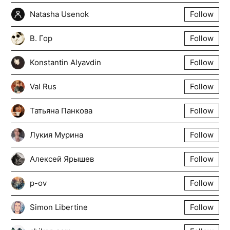
Natasha Usenok
Follow
В. Гор
Follow
Konstantin Alyavdin
Follow
Val Rus
Follow
Татьяна Панкова
Follow
Лукия Мурина
Follow
Алексей Ярышев
Follow
p-ov
Follow
Simon Libertine
Follow