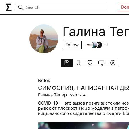
Don
Галина Те
Follow
+
2
Notes
СИМФОНИЯ, НАПИСАННАЯ Д
Галина Тепер
3.2K
🔥
COVID-19 — это вызов позитивистским но
рывок от плоскости к 3d моделям в патоф
ницшеанского свидетельства о смерти Бо