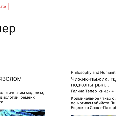
ate
пер
Philosophy and Humanit
ЬЯВОЛОМ
Чижик-пыжик, гд
подкопы рыл…
Галина Тепер
4.6K
🔥
зологическим моделям,
изиологии, ремейк
Криминальное чтиво с
га
по мотивам убийств Ли
Ещенко в Санкт-Петер