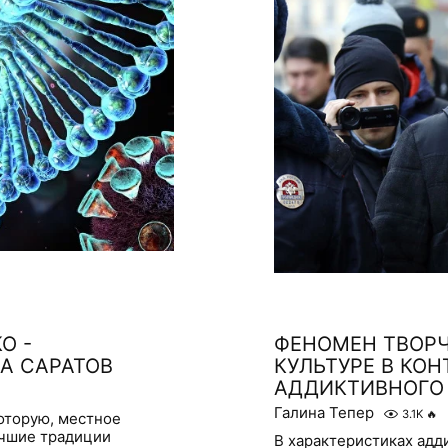
О -
ФЕНОМЕН ТВОРЧ
А САРАТОВ
КУЛЬТУРЕ В КО
АДДИКТИВНОГО
Галина Тепер
3.1K
🔥
оторую, местное
чшие традиции
В характеристиках ад