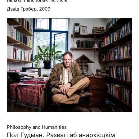
tamash minchonak
2.1K
🔥
Дэвід Грэбер, 2009
Philosophy and Humanities
Пол Гудман. Развагі аб анархісцкім