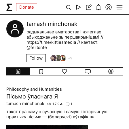
Donate
tamash minchonak
радыкальнае аматарства і нягеглае
абыходжаньне зь першакрыніцамі //
https://t.me/kittiesmedia
// кантакт:
@fertsnte
Follow
+
3
Philosophy and Humanities
Пісьмо ўласнага Я
tamash minchonak
1.7K
🔥
1
тэкст пра самую сучасную і самую гістэрычную
практыку пісьма — (беларускі) аўтафікшн