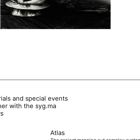
rials and special events
her with the syg.ma
rs
Atlas