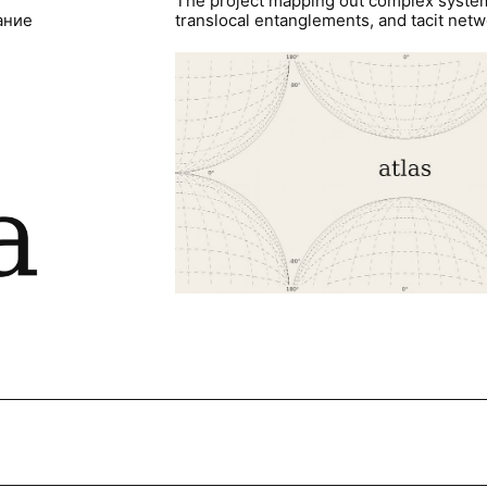
The project mapping out complex syste
ание
translocal entanglements, and tacit netwo