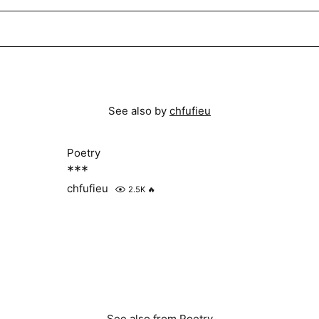
See also by
chfufieu
Poetry
***
chfufieu
2.5K
🔥
See also from
Poetry