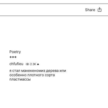
Share
Poetry
***
chfufieu
2.3K
🔥
я стал манекеномиз дерева или
особенно плотного сорта
пластмассы