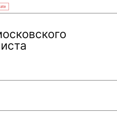
ate
московского
иста