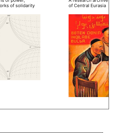
ms of power,
A research archive of the hist
rks of solidarity
of Central Eurasia