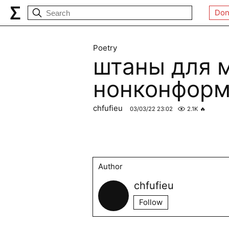
Don
Poetry
штаны для 
нонконформ
chfufieu
03/03/22 23:02
2.1K
🔥
Author
chfufieu
Follow