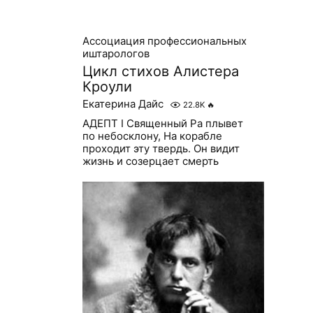
Ассоциация профессиональных
иштарологов
Цикл стихов Алистера
Кроули
Екатерина Дайс
22.8K
🔥
АДЕПТ I Священный Ра плывет
по небосклону, На корабле
проходит эту твердь. Он видит
жизнь и созерцает смерть