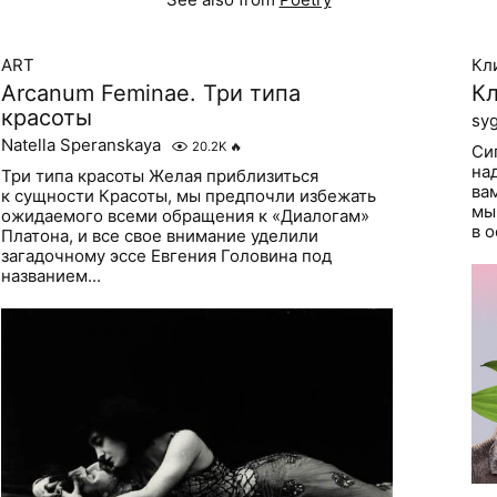
ART
Кл
Arcanum Feminae. Три типа
Кл
красоты
sy
Natella Speranskaya
20.2K
🔥
Си
на
Три типа красоты Желая приблизиться
ва
к сущности Красоты, мы предпочли избежать
мы
ожидаемого всеми обращения к «Диалогам»
в 
Платона, и все свое внимание уделили
загадочному эссе Евгения Головина под
названием...