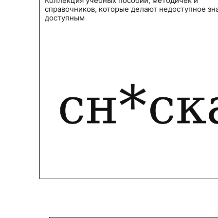
Коллекция учебных пособий, методичек и
справочников, которые делают недоступное зн
доступным