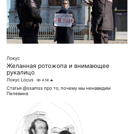
Локус
Желанная ротожопа и внимающее
рукалицо
Локус Locus
4.5K
🔥
Статья @ssamss про то, почему мы ненавидим
Пелевина