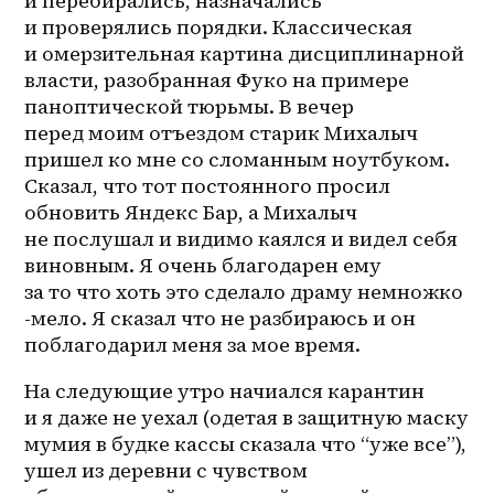
и перебирались, назначались 
и проверялись порядки. Классическая 
и омерзительная картина дисциплинарной 
власти, разобранная Фуко на примере 
паноптической тюрьмы. В вечер 
перед моим отъездом старик Михалыч 
пришел ко мне со сломанным ноутбуком. 
Сказал, что тот постоянного просил 
обновить Яндекс Бар, а Михалыч 
не послушал и видимо каялся и видел себя 
виновным. Я очень благодарен ему 
за то что хоть это сделало драму немножко 
-мело. Я сказал что не разбираюсь и он 
поблагодарил меня за мое время.
На следующие утро начиался карантин 
и я даже не уехал (одетая в защитную маску 
мумия в будке кассы сказала что “уже все”), 
ушел из деревни с чувством 