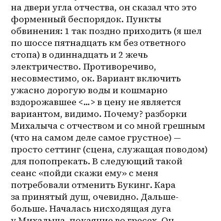
на двери угла отчества, он сказал что это 
форменный беспорядок. Пункты 
обвинения: 1 так поздно приходить (я шел 
по шоссе пятнадцать км без ответного 
стопа) в одиннадцать и 2 жечь 
электричество. Противоречиво, 
несовместимо, ок. Вариант включить 
ужасно дорогую воды и кошмарно 
вздорожавшее <…> в цену не является 
вариантом, видимо. Почему? разборки 
Михалыча с отчеством и со мной грешным 
(что на самом деле самое грустное) — 
просто сеттинг (сцена, служащая поводом) 
для попопрекать. В следующий такой 
сеанс «пойди скажи ему» с меня 
потребовали отменить Букинг. Кара 
за принятый душ, очевидно. Дальше-
больше. Началась нисходящая дуга 
у Михалыча, покаяние во гресех. Он 