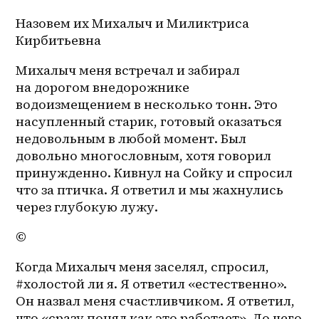
Назовем их Михалыч и Миликтриса 
Кирбитьевна
Михалыч меня встречал и забирал 
на дорогом внедорожнике 
водоизмещением в несколько тонн. Это 
насупленный старик, готовый оказаться 
недовольным в любой момент. Был 
довольно многословным, хотя говорил 
принужденно. Кивнул на Сойку и спросил 
что за птичка. Я ответил и мы жахнулись 
через глубокую лужу.
©
Когда Михалыч меня заселял, спросил, 
#холостой ли я. Я ответил «естественно». 
Он назвал меня счастливчиком. Я ответил, 
что «сразу понял как это работает». До чего 