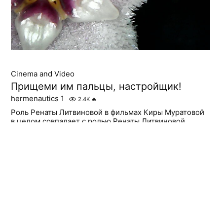
Cinema and Video
Прищеми им пальцы, настройщик!
hermenautics 1
2.4K
🔥
Роль Ренаты Литвиновой в фильмах Киры Муратовой
в целом совпадает с ролью Ренаты Литвиновой
в фильмах Ренаты Литвиновой. Это протагонист,
созданный для наслаждения режиссера
и определённого зрителя