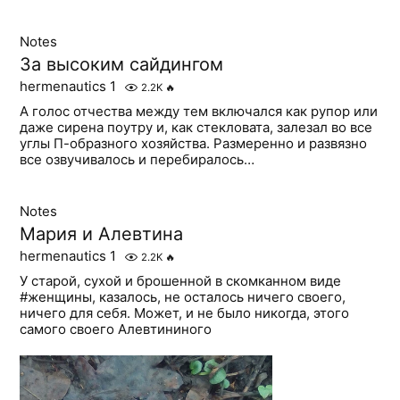
Notes
За высоким сайдингом
hermenautics 1
2.2K
🔥
А голос отчества между тем включался как рупор или
даже сирена поутру и, как стекловата, залезал во все
углы П-образного хозяйства. Размеренно и развязно
все озвучивалось и перебиралось…
Notes
Мария и Алевтина
hermenautics 1
2.2K
🔥
У старой, сухой и брошенной в скомканном виде
#женщины, казалось, не осталось ничего своего,
ничего для себя. Может, и не было никогда, этого
самого своего Алевтининого