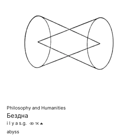
Philosophy and Humanities
Бездна
i l y a s.g.
1K
🔥
abyss