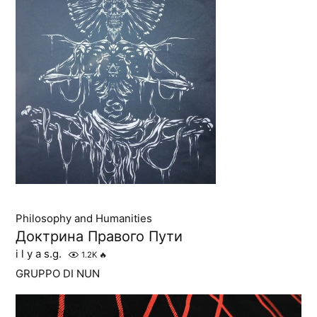
Philosophy and Humanities
Доктрина Правого Пути
i l y a s.g.
1.2K
🔥
GRUPPO DI NUN