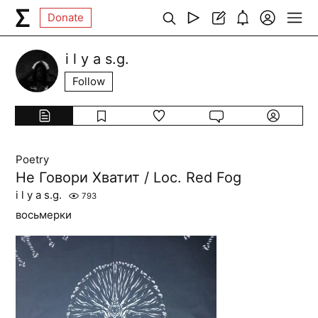
Donate
i l y a s.g.
Follow
Poetry
Не Говори Хватит / Loc. Red Fog
i l y a s.g.
793
восьмерки