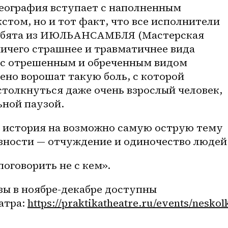
ография вступает с наполненным 
ом, но и тот факт, что все исполнители 
ребята из ИЮЛЬАНСАМБЛЯ (Мастерская 
ничего страшнее и травматичнее вида 
с отрешенным и обреченным видом 
но ворошат такую боль, с которой 
толкнуться даже очень взрослый человек, 
ьной паузой.
я история на возможно самую острую тему 
вности — отчуждение и одиночество людей
поговорить не с кем».
зы в 
ноябре-декабре
 доступны 
тра: 
https://praktikatheatre.ru/events/neskol