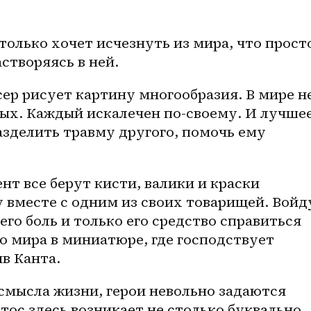
только хочет исчезнуть из мира, что просто
астворяясь в ней.
р рисует картину многообразия. В мире не
ых. Каждый искалечен по-своему. И лучшее,
азделить травму другого, помочь ему 
 все берут кисти, валики и краски 
 вместе с одним из своих товарищей. Войду
 его боль и только его средство справиться 
о мира в миниатюре, где господствует 
в Канта.
 смысла жизни, герои невольно задаются 
тос здесь возникает не столько буквально, 