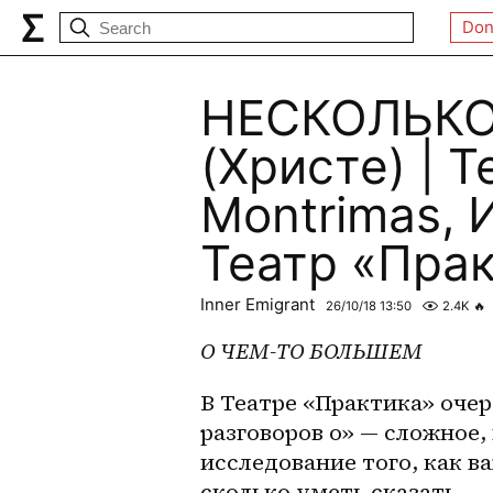
Don
НЕСКОЛЬКО
(Христе) | T
Montrimas​
Театр «Пра
Inner Emigrant
26/10/18 13:50
2.4K
🔥
О 
ЧЕМ-ТО
 БОЛЬШЕМ
В Театре «Практика»​ оче
разговоров о» — сложное,
исследование того, как ва
сколько уметь сказать.