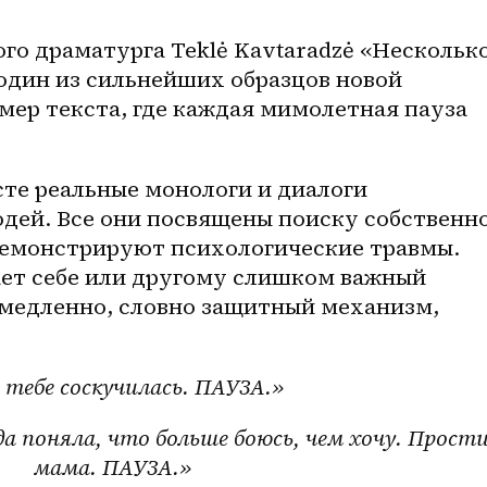
го драматурга Teklė Kavtaradzė​ «Несколько
 один из сильнейших образцов новой 
ер текста, где каждая мимолетная пауза 
сте реальные монологи и диалоги 
ей. Все они посвящены поиску собственно
 демонстрируют психологические травмы. 
ает себе или другому слишком важный 
емедленно, словно защитный механизм, 
 тебе соскучилась. ПАУЗА.»
а поняла, что больше боюсь, чем хочу. Прости,
мама. ПАУЗА.»