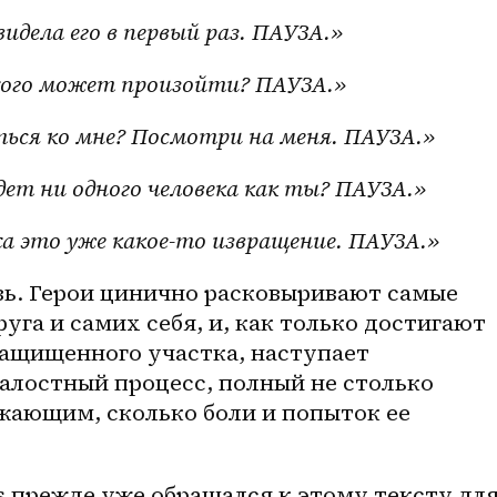
видела его в первый раз. ПАУЗА.»
ого может произойти? ПАУЗА.»
ься ко мне? Посмотри на меня. ПАУЗА.»
дет ни одного человека как ты? ПАУЗА.»
а это уже какое-то извращение. ПАУЗА.»
вь. Герои цинично расковыривают самые 
уга и самих себя, и, как только достигают 
защищенного участка, наступает 
алостный процесс, полный не столько 
жающим, сколько боли и попыток ее 
​ прежде уже обращался к этому тексту для