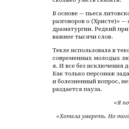
В основе — пьеса литовско
разговоров о (Христе)» —
драматургии. Редкий прим
важнее тысячи слов. 
Текле использовала в тек
современных молодых люд
я. И все без исключения
Как только персонаж зад
и болезненный вопрос, н
раздается пауза.
«Я по
«Хотела умереть. Но тогд