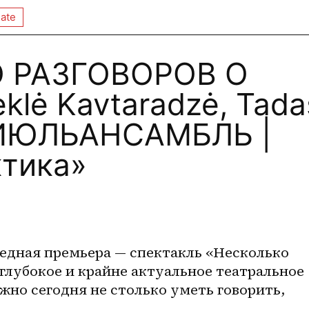
ate
 РАЗГОВОРОВ О
eklė Kavtaradzė​, Tada
, ИЮЛЬАНСАМБЛЬ |
ктика»
редная премьера — спектакль «Несколько 
 глубокое и крайне актуальное театральное 
жно сегодня не столько уметь говорить, 