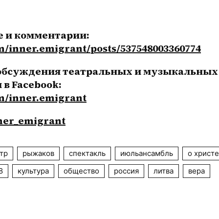
Видео, фото, обсуждение и комментарии: 
m/inner.emigrant/posts/537548003360774
обсуждения театральных и музыкальных 
событий всегда первыми в Facebook: 
m/inner.emigrant
nner_emigrant
тр
рыжаков
спектакль
июльансамбль
о христе
8
культура
общество
россия
литва
вера