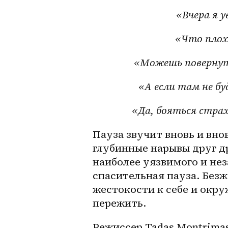
«Вчера я у
«Что плох
«Можешь повернут
«А если там не бу
«Да, бояться страх
Пауза звучит вновь и вно
глубинные нарывы друг др
наиболее уязвимого и не
спасительная пауза. Безж
жестокости к себе и окру
пережить.
Режиссер Tadas Montrimas