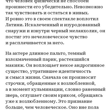
что человек физически не способен 
произнести его убедительно. Невозможно 
так чувствовать и остаться в живых. 
И ровно это в своем спектакле воплотил 
Латини. Искалеченный и изуродованный 
снаружи и изнутри черный меланхолик, он 
постиг это нечеловеческое чувство 
и расплачивается за него.
На актере длинное пальто, темный 
взлохмаченный парик, растекшийся 
макияж. Он воплощает некое андрогинное 
существо, утратившее идентичность 
и смысл жизни. Сначала он произносит 
строчки, обращенные к возлюбленной, 
а в момент кульминации, словно раненный 
зверь, оглушает своим криком, обращаясь 
уже к возлюбленному. Это признание 
больше, чем человеческое. Оно вне пола 