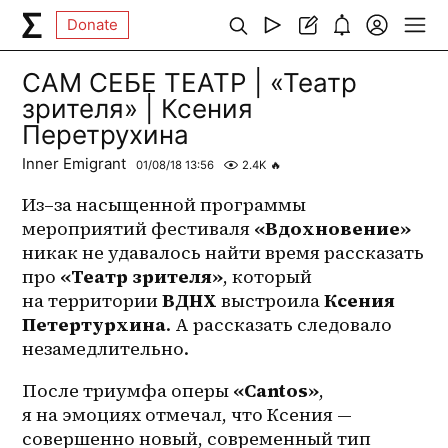
Donate
САМ СЕБЕ ТЕАТР | «Театр
зрителя» | Ксения
Перетрухина
Inner Emigrant
01/08/18 13:56
2.4K
🔥
Из–за
 насыщенной программы 
мероприятий фестиваля 
«Вдохновение»
никак не удавалось найти время рассказать 
про 
«Театр зрителя»
, который 
на территории 
ВДНХ
 выстроила 
Ксения 
Петертурхина
. А рассказать следовало 
незамедлительно.
После триумфа оперы 
«Cantos»
, 
я на эмоциях отмечал, что Ксения — 
совершенно новый, современный тип 