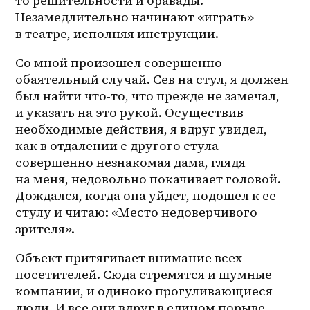
то
 решительности и бравады. 
Незамедлительно начинают «играть» 
в театре, исполняя инструкции. 
Со мной произошел совершенно 
обаятельный случай. Сев на стул, я должен 
был найти что-то, что прежде не замечал, 
и указать на это рукой. Осуществив 
необходимые действия, я вдруг увидел, 
как в отдалении с другого стула 
совершенно незнакомая дама, глядя 
на меня, недовольно покачивает головой. 
Дождался, когда она уйдет, подошел к ее 
стулу и читаю: «Место недоверчивого 
зрителя».
Объект притягивает внимание всех 
посетителей. Сюда стремятся и шумные 
компании, и одиноко прогуливающиеся 
люди. И все они вдруг в едином порыве 