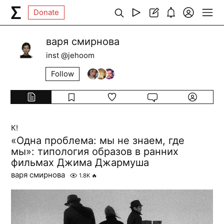
Donate
варя смирнова
inst @jehoom
Follow
К!
«Одна проблема: мы не знаем, где
мы»: типология образов в ранних
фильмах Джима Джармуша
варя смирнова
1.8K
🔥