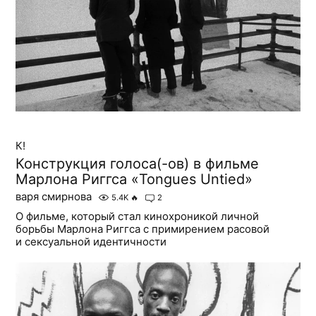
К!
Конструкция голоса(-ов) в фильме
Марлона Риггса «Tongues Untied»‎
варя смирнова
5.4K
🔥
2
О фильме‎, который стал кинохроникой личной
борьбы Марлона Риггса с примирением расовой
и сексуальной идентичности