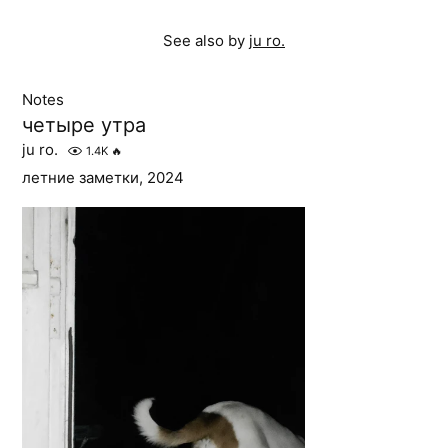
See also by
ju ro.
Notes
четыре утра
ju ro.
1.4K
🔥
летние заметки, 2024