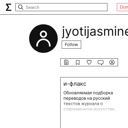
Don
jyotijasmin
Follow
и-флакс
Обновляемая подборка
переводов на русский
текстов журнала о
современном искусстве,
культуре и теории e-flux