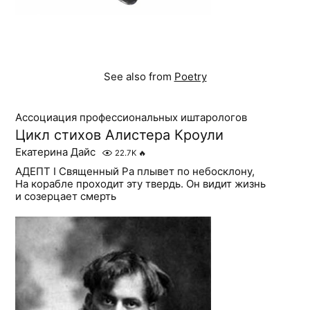
See also from
Poetry
Ассоциация профессиональных иштарологов
Цикл стихов Алистера Кроули
Екатерина Дайс
22.7K
🔥
АДЕПТ I Священный Ра плывет по небосклону,
На корабле проходит эту твердь. Он видит жизнь
и созерцает смерть