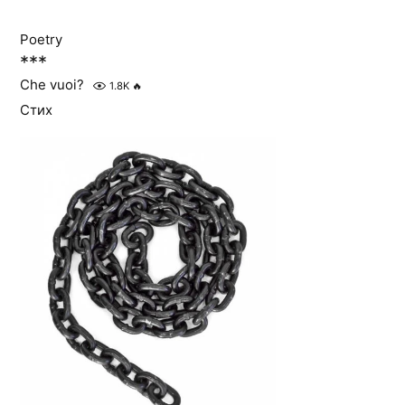
Poetry
***
Che vuoi?
1.8K
🔥
Стих