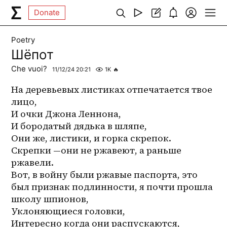
Donate
Poetry
Шёпот
Che vuoi?
11/12/24 20:21
1K
🔥
На деревьевых листиках отпечатается твое 
лицо,
И очки Джона Леннона,
И бородатый дядька в шляпе,
Они же, листики, и горка скрепок.
Скрепки —они не ржавеют, а раньше 
ржавели.
Вот, в войну были ржавые паспорта, это 
был признак подлинности, я почти прошла 
школу шпионов,
Уклоняющиеся головки,
Интересно когда они распускаются, 