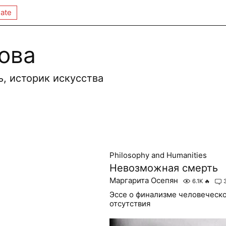
ate
ова
ь, историк искусства
Philosophy and Humanities
Невозможная смерть
Маргарита Осепян
6.1K
🔥
Эссе о финализме человеческ
отсутствия