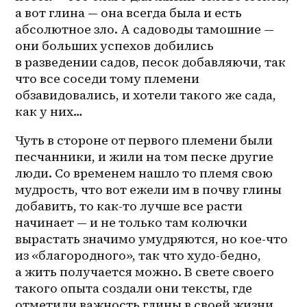
а вот глина — она всегда была и есть 
абсолютное зло. А садоводы тамошние — 
они больших успехов добились 
в разведении садов, песок добавляючи, так 
что все соседи тому племени 
обзавидовались, и хотели такого же сада, 
как у них…
Чуть в стороне от первого племени были 
песчанники, и жили на том песке другие 
люди. Со временем нашло то племя свою 
мудрость, что вот ежели им в почву глины 
добавить, то как-то лучше все расти 
начинает — и не только там колючки 
вырастать значимо умудряются, но кое-что 
из «благородного», так что худо-бедно, 
а жить получается можно. В свете своего 
такого опыта создали они тексты, где 
отметили важность глины в своей жизни, 