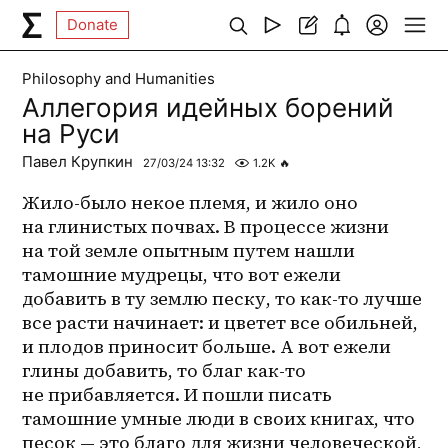
Donate
Philosophy and Humanities
Аллегория идейных борений
на Руси
Павел Крупкин
27/03/24 13:32
1.2K
🔥
Жило-было некое племя, и жило оно 
на глинистых почвах. В процессе жизни 
на той земле опытным путем нашли 
тамошние мудрецы, что вот ежели 
добавить в ту землю песку, то как-то лучше 
все расти начинает: и цветет все обильней, 
и плодов приносит больше. А вот ежели 
глины добавить, то благ как-то 
не прибавляется. И пошли писать 
тамошние умные люди в своих книгах, что 
песок — это благо для жизни человеческой, 