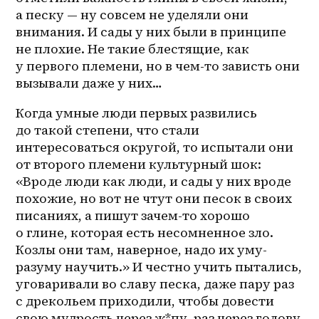
а песку — ну совсем не уделяли они 
внимания. И сады у них были в принципе 
не плохие. Не такие блестящие, как 
у первого племени, но в чем-то зависть они 
вызывали даже у них…
Когда умные люди первых развились 
до такой степени, что стали 
интересоваться округой, то испытали они 
от второго племени культурный шок: 
«Вроде люди как люди, и сады у них вроде 
похожие, но вот не чтут они песок в своих 
писаниях, а пишут зачем-то хорошо 
о глине, которая есть несомненное зло. 
Козлы они там, наверное, надо их уму-
разуму научить.» И честно учить пытались, 
уговаривали во славу песка, даже пару раз 
с дрекольем приходили, чтобы довести 
свою мудрость через ж*пу, раз через голову 