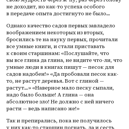
не доходит, но как-то успеха особого 
в передаче опыта достигнуто не было…
Однако качество садов первых завладело 
воображением некоторых из вторых, 
бросились те на науку первых, прочитали 
все умные книги, и стали приставать 
к своим старшинам: «Послушайте, что 
вы все глина да глина, не видите что-ли, что 
умные люди в книгах пишут — песок для 
садов надобен!» «Да пробовали песок как-
то, не растут деревья. Вот с глиной — 
растут…» «Наверное мало песку сыпали, 
надо было больше! А глина — она 
абсолютное зло! Не должно с ней ничего 
расти — ведь написано же!»
Так и препирались, пока не получилось 
у них как-то старшин погнать, да и сесть 