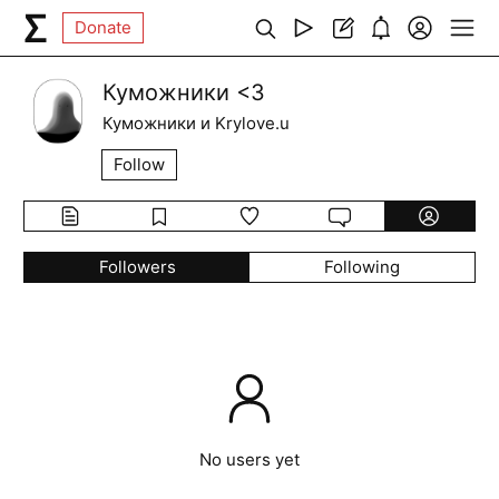
Donate
Куможники <3
Куможники и Krylove.u
Follow
Followers
Following
No users yet