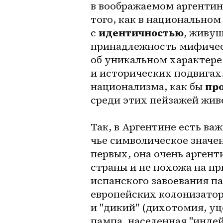
в воображаемом аргентинс
того, как в национальном
с 
идентичностью
, живущ
принадлежность мифическ
об уникальном характере
и исторических подвигах.
национализма, как бы 
пр
среди этих пейзажей жив
Так, в Аргентине есть ва
чье символическое значе
первых, она очень аргент
страны и не похожа на пр
испанского завоевания па
европейских колонизатор
и "дикий" (дихотомия, уц
пампа, населенная "индей