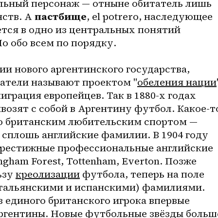
ьный персонаж — отныне обитатель лишь 
ств. А 
пастбище
, el potrero, наследующее 
тся в одно из центральных понятий 
о обо всем по порядку.
и нового аргентинского государства, 
атели называют проектом "
обеления нации
грация европейцев. Так в 1880-х годах 
озят с собой в Аргентину футбол. Какое-то
о британским любительским спортом — 
сплошь английские фамилии. В 1904 году 
рестижные профессиональные английские 
ngham Forest, Tottenham, Everton. Позже 
зу 
креолизации
 футбола, теперь на поле 
итальянскими и испанскими) фамилиями. 
ез единого британского игрока впервые 
гентины. Новые футбольные звёзды больше