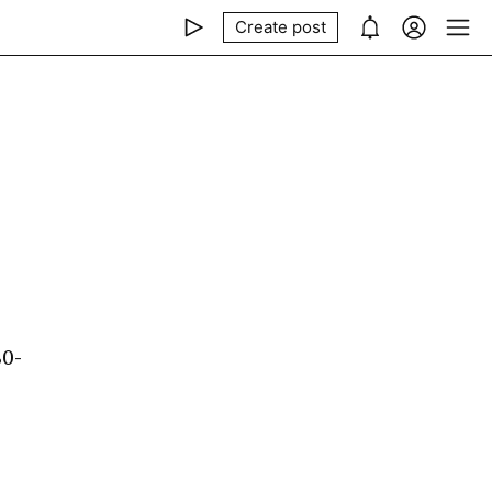
Create post
0-