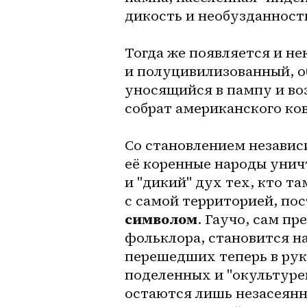
дикость и необузданност
Тогда же появляется и н
и полуцивилизованный, о
уносящийся в пампу и во
собрат американского ков
Со становлением независ
её коренные народы унич
и "дикий" дух тех, кто та
с самой территорией, пос
символом
. Гаучо, сам п
фольклора, становится н
перешедших теперь в рук
поделенных и "окультурен
остаются лишь незасеянн