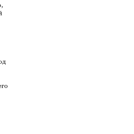
 
 
д 
го 