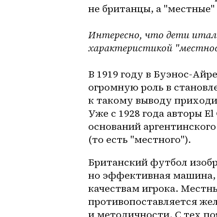
не британцы, а "местные"
Интересно, что дети итал
характеристикой "местнос
В 1919 году в Буэнос-Айре
огромную роль в становл
к такому выводу приходи
Уже с 1928 года авторы El
оснований аргентинского 
(то есть "местного").
Британский футбол изобра
но эффективная машина, 
качествам игрока. Местн
противопоставляется жел
и методичности. С тех пор