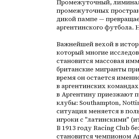
Промежуточный, лиминал
промежуточных простран
дикой пампе — превращае
аргентинского футбола. Н
Важнейшей вехой в истори
который многие исследов
становится массовая имми
британские мигранты прив
время он остается именн
в аргентинских командах 
в Аргентину приезжают п
клубы: Southampton, Notti
ситуация меняется в поль
игроки с "латинскими" (
В 1913 году Racing Club б
становится чемпионом Ар