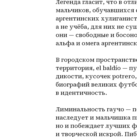
Легенда гласит, что в от
мальчиков, обучавшихся ф
аргентинских хулиганисты
а не учёба, для них не с
они — свободные и босоног
альфа и омега аргентинск
В городском пространств
территория, el baldío — 
дикости, кусочек potrero,
биографий великих футбо
в идентичность.
Лиминальность гаучо — п
наследует и мальчишка пи
но и побеждает лучших ф
и творческой искрой. Пиб