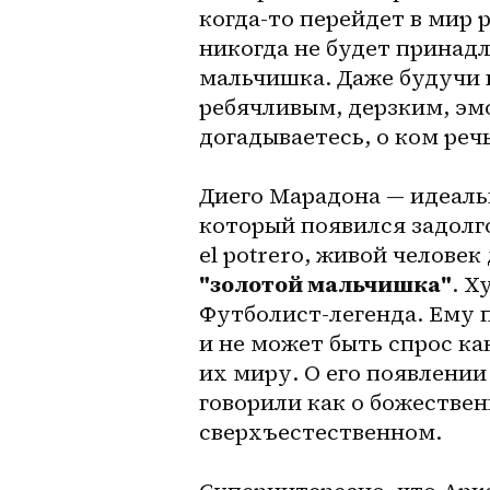
когда-то перейдет в мир р
никогда не будет принадл
мальчишка. Даже будучи 
ребячливым, дерзким, эм
догадываетесь, о ком речь
Диего Марадона — идеаль
который появился задолго 
"золотой мальчишка"
. Х
Футболист-легенда. Ему п
и не может быть спрос ка
их миру. О его появлени
говорили как о божествен
сверхъестественном.