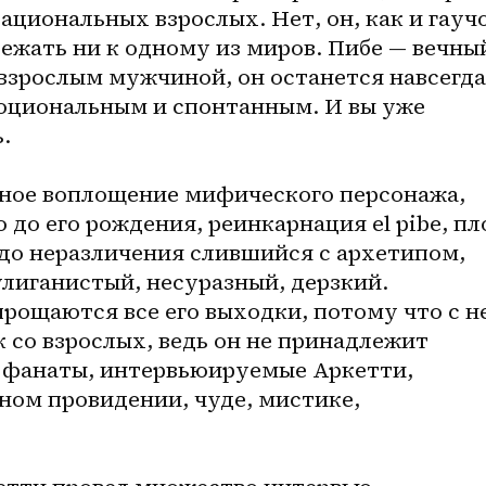
ациональных взрослых. Нет, он, как и гаучо,
ежать ни к одному из миров. Пибе — вечный
взрослым мужчиной, он останется навсегда 
оциональным и спонтанным. И вы уже 
.
ное воплощение мифического персонажа, 
до его рождения, реинкарнация el pibe, пло
el potrero, живой человек до неразличения слившийся с архетипом, 
улиганистый, несуразный, дерзкий. 
рощаются все его выходки, потому что с не
к со взрослых, ведь он не принадлежит 
и фанаты, интервьюируемые Аркетти, 
ном провидении, чуде, мистике, 