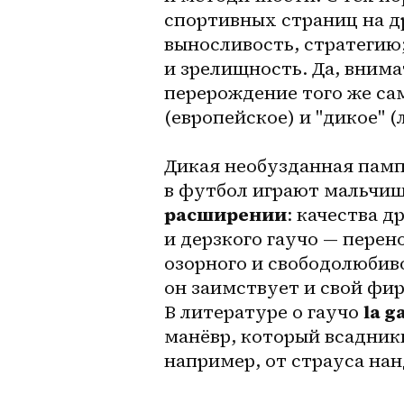
спортивных страниц на др
выносливость, стратегию;
и зрелищность. Да, внима
перерождение того же сам
(европейское) и "дикое" 
Дикая необузданная пампа
в футбол играют мальчиш
расширении
: качества д
и дерзкого гаучо — перен
озорного и свободолюбиво
он заимствует и свой фир
В литературе о гаучо 
la 
манёвр, который всадники
например, от страуса нан