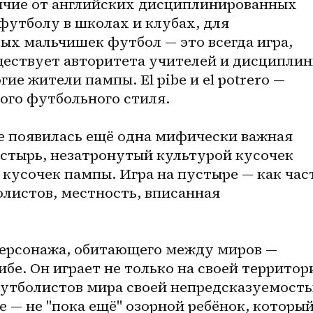
личие от английских дисциплинированных 
утболу в школах и клубах, для 
х мальчишек футбол — это всегда игра, 
уществует авторитета учителей и дисциплины
ие жители пампы. El pibe и el potrero — 
ого футбольного стиля. 
е появилась ещё одна мифически важная 
пустырь, незатронутый культурой кусочек 
 кусочек пампы. Игра на пустыре — как част
листов, местность, вписанная 
ерсонажа, обитающего между миров — 
бе. Он играет не только на своей территори
утболистов мира своей непредсказуемость
е — не "пока ещё" озорной ребёнок, который