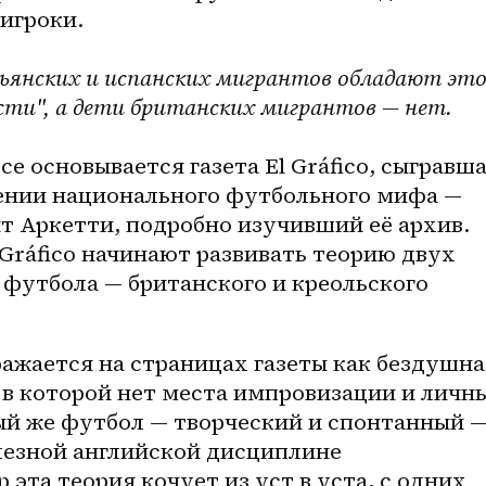
 игроки.
ьянских и испанских мигрантов обладают это
ти", а дети британских мигрантов — нет.
се основывается газета El Gráfico, сыгравша
ении национального футбольного мифа — 
т Аркетти, подробно изучивший её архив. 
 Gráfico начинают развивать теорию двух 
футбола — британского и креольского 
жается на страницах газеты как бездушная
в которой нет места импровизации и личны
ый же футбол — творческий и спонтанный —
езной английской дисциплине 
 эта теория кочует из уст в уста, с одних 