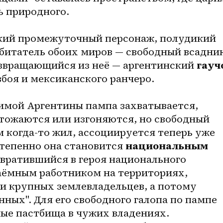
ь природного.
екий промежуточный персонаж, полудикий 
битатель обоих миров — свободный всадник,
звращающийся из неё — аргентинский 
гауч
боя и мексиканского ранчеро.
имой Аргентины пампа захватывается, 
тожаются или изгоняются, но свободный 
м когда-то жил, ассоциируется теперь уже 
тепенно она становится 
национальным 
ревратившийся в героя национального 
аёмным работником на территориях, 
и крупных землевладельцев, а потому 
ных". Для его свободного галопа по пампе 
ые пастбища в чужих владениях. 