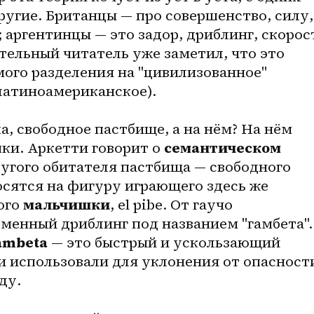
угие. Британцы — про совершенство, силу, 
 аргентинцы — это задор, дриблинг, скорост
тельный читатель уже заметил, что это 
ого разделения на "цивилизованное" 
(латиноамериканское).
, свободное пастбище, а на нём? На нём 
ки. Аркетти говорит о 
семантическом 
ругого обитателя пастбища — свободного 
осятся на фигуру играющего здесь же 
го 
мальчишки
, el pibe. От гаучо 
менный дриблинг под названием "гамбета". 
gambeta
 — это быстрый и ускользающий 
 использовали для уклонения от опасности
ду.