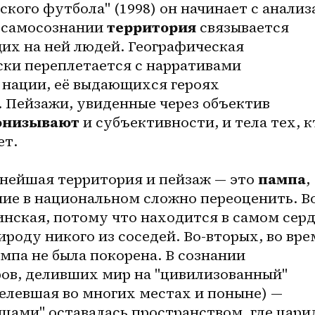
кого футбола" (1998) он начинает с анализа
 самосознании 
территория
 связывается 
их на ней людей. Географическая 
и переплетается с нарративами 
 нации, её выдающихся героях 
 Пейзажи, увиденные через объектив 
онизывают
 и субъективности, и тела тех, кт
ет.
жнейшая территория и пейзаж — это 
пампа
, 
ние в национальном сложно переоценить. В
инская, потому что находится в самом серд
ироду никого из соседей. Во-вторых, во врем
мпа не была покорена. В сознании 
ов, деливших мир на "цивилизованный" 
елевшая во многих местах и поныне) — 
цами" оставалась пространством, где царил