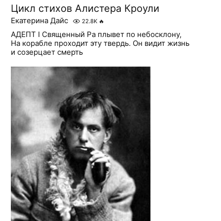
Цикл стихов Алистера Кроули
Екатерина Дайс
22.8K
🔥
АДЕПТ I Священный Ра плывет по небосклону,
На корабле проходит эту твердь. Он видит жизнь
и созерцает смерть