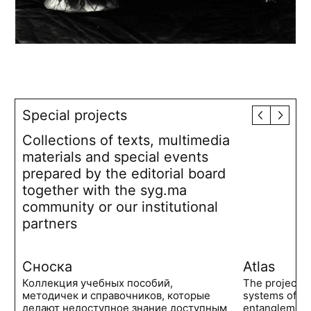
Special projects
Collections of texts, multimedia
materials and special events
prepared by the editorial board
together with the syg.ma
community or our institutional
partners
Сноска
Atlas
Коллекция учебных пособий,
The project 
методичек и справочников, которые
systems of po
делают недоступное знание доступным
entanglements