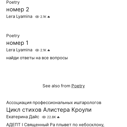
Poetry
номер 2
Lera Lyamina
2.1K
🔥
Poetry
номер 1
Lera Lyamina
2.1K
🔥
найди ответы на все вопросы
See also from
Poetry
Ассоциация профессиональных иштарологов
Цикл стихов Алистера Кроули
Екатерина Дайс
22.8K
🔥
АДЕПТ I Священный Ра плывет по небосклону,