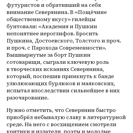
футуристов и обративший на себя 
внимание Северянина. В «Пощёчине 
общественному вкусу» гилейцы 
бунтовали: «Академия и Пушкин 
непонятнее иероглифов. Бросить 
Пушкина, Достоевского, Толстого и проч. 
и проч. с Парохода Современности». 
Вышвырнутые за борт Пушкин 
сотоварищи, сыграли ключевую роль 
в творческих исканиях Северянина, 
который, поспешив примкнуть к банде 
улюлюкающих бурлюков и маяковских, 
испытал впоследствии сильнейшее в них 
разочарование. 
Нужно отметить, что Северянин быстро 
приобрёл небывалую славу в литературной 
среде. На него с восхищением смотрели 
критики и издатели, поэты и молодые 