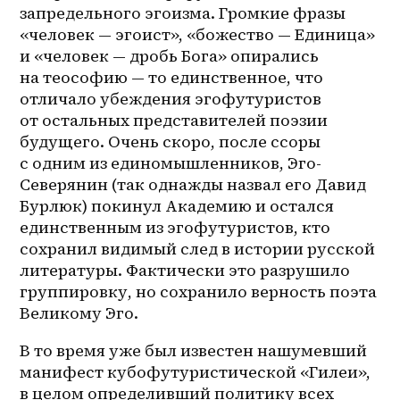
запредельного эгоизма. Громкие фразы 
«человек — эгоист», «божество — Единица» 
и «человек — дробь Бога» опирались 
на теософию — то единственное, что 
отличало убеждения эгофутуристов 
от остальных представителей поэзии 
будущего. Очень скоро, после ссоры 
с одним из единомышленников, Эго-
Северянин (так однажды назвал его Давид 
Бурлюк) покинул Академию и остался 
единственным из эгофутуристов, кто 
сохранил видимый след в истории русской 
литературы. Фактически это разрушило 
группировку, но сохранило верность поэта 
Великому Эго.
В то время уже был известен нашумевший 
манифест кубофутуристической «Гилеи», 
в целом определивший политику всех 