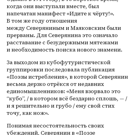
когда они выступали вместе, был 
напечатан манифест «Идите к чёрту!». 
В том же году отношения 
между Северяниным и Маяковским были 
прерваны. Для Северянина это означало 
расставание с безудержными мятежами 
и необходимость поиска нового знамени. 
За выходом из кубофутуристической 
группировки последовала публикация 
«Поэзы истребления», в которой Северянин 
весьма дерзко отрёкся от недавних 
единомышленников: «Меня взорвало это 
“кубо”, / в котором всё бездарно сплошь, — / 
и я решительно и грубо / ему свой стих 
точу, как нож».
Понимая несостоятельность своих 
убеждений, Северянин в «Поэзе 