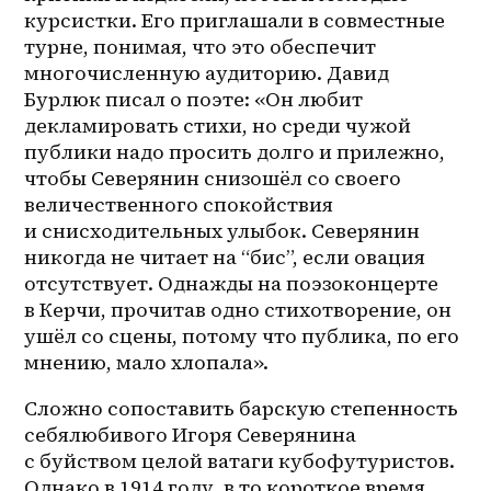
курсистки. Его приглашали в совместные 
турне, понимая, что это обеспечит 
многочисленную аудиторию. Давид 
Бурлюк писал о поэте: «Он любит 
декламировать стихи, но среди чужой 
публики надо просить долго и прилежно, 
чтобы Северянин снизошёл со своего 
величественного спокойствия 
и снисходительных улыбок. Северянин 
никогда не читает на “бис”, если овация 
отсутствует. Однажды на поэзоконцерте 
в Керчи, прочитав одно стихотворение, он 
ушёл со сцены, потому что публика, по его 
мнению, мало хлопала».
Сложно сопоставить барскую степенность 
себялюбивого Игоря Северянина 
с буйством целой ватаги кубофутуристов. 
Однако в 1914 году, в то короткое время, 