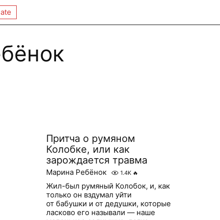
ate
ебёнок
Притча о румяном
Колобке, или как
зарождается травма
Марина Ребёнок
1.4K
🔥
Жил-был румяный Колобок, и, как
только он вздумал уйти
от бабушки и от дедушки, которые
ласково его называли — наше