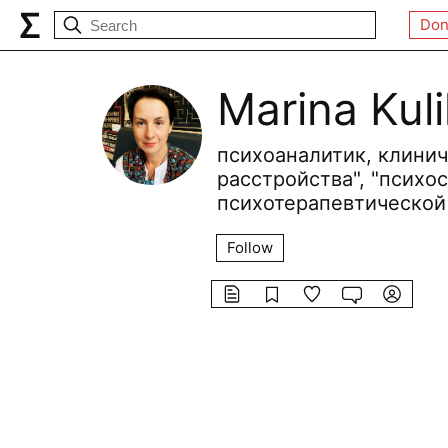
Don
Marina Kul
психоаналитик, клини
расстройства", "психо
психотерапевтической
Follow