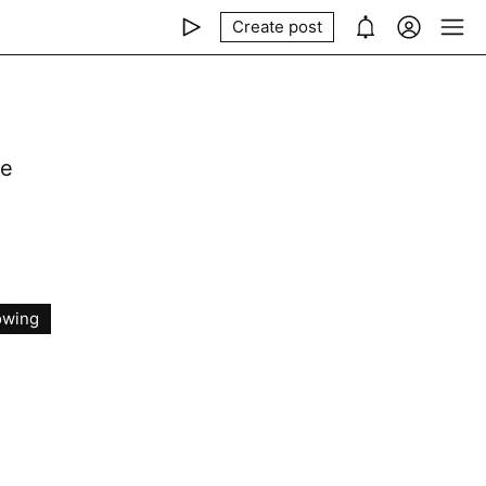
Create post
ые
owing