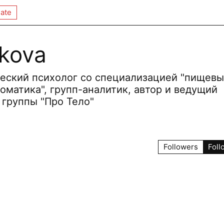
ate
ikova
ческий психолог со специализацией "пищев
соматика", групп-аналитик, автор и ведущий
 группы "Про Тело"
Followers
Foll