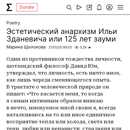
Donate
Poetry
Эстетический анархизм Ильи
Зданевича или 125 лет зауми
Марина Щелокова
21/01/20 09:53
3.2K
🔥
Один из противников тождества личности, 
шотландский философ Давид Юм, 
утверждал, что личность, есть ничто иное, 
как лишь череда сменяющегося опыта. 
В трактате о человеческой природе он 
пишет: «Что касается меня, то когда 
я самым интимным образом вникаю 
в нечто, именуемое мной своим я, всегда 
наталкиваюсь на то или иное единичное 
восприятие тепла или холода, света или 
тени, любви или ненависти, страдания или 