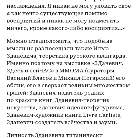
наслаждения. Я никак не могу уловить своё 
я
 как нечто существующее помимо 
восприятий и никак не могу подметить 
ничего, кроме какого-либо восприятия…»
Можно предположить, что подобные 
мысли не раз посещали также Илью 
Зданевича, теоретика русского авангарда. 
Именно поэтому на выставке «ЗДаневич. 
ЗДесь и сейЧАС» в ММОМА (кураторы 
Василий Власов и Михаил Погарский) его 
облик, его 
я
 сверкает великим множеством 
граней: Зданевич-издатель редких 
по красоте книг, Зданевич-теоретик 
искусства, Зданевич-идеолог футуризма, 
Зданевич-художник книги Livre d’artiste, 
Зданевич-создатель всёчества и зауми. 
Личность Зданевича титанически 