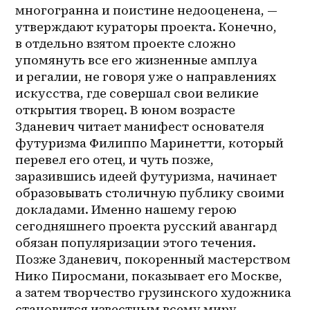
многогранна и поистине недооценена, — 
утверждают кураторы проекта. Конечно, 
в отдельно взятом проекте сложно 
упомянуть все его жизненные амплуа 
и регалии, не говоря уже о направлениях 
искусства, где совершал свои великие 
открытия творец. В юном возрасте 
Зданевич читает манифест основателя 
футуризма Филиппо Маринетти, который 
перевел его отец, и чуть позже, 
заразившись идеей футуризма, начинает 
образовывать столичную публику своими 
докладами. Именно нашему герою 
сегодняшнего проекта русский авангард 
обязан популяризации этого течения. 
Позже Зданевич, покоренный мастерством 
Нико Пиросмани, показывает его Москве, 
а затем творчество грузинского художника 
становится известным всему миру 