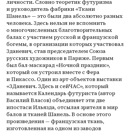
личности. Словно теоретик футуризма 
и руководитель фабрики «Ткани 
Шанель» — это были два абсолютно разных 
человека. Здесь нельзя не вспомнить 
о многочисленных благотворительных 
балах с участием русской и французской 
богемы, в организации которых участвовал 
Зданевич, став председателем Союза 
русских художников в Париже. Первым 
был бал-маскарад «Ночной праздник», 
который он устроил вместе с Фера 
и Пикассо. Один из 
арт-объектов
 выставки 
«ЗДаневич. ЗДесь и сейЧАС», который 
называется Календарь футуриста (автор 
Василий Власов) объединяет эти две 
ипостаси Ильязда, отсылая зрителя в мир 
балов и тканей Шанель. В основе этого 
произведения — французская ткань, 
изготовленная на одном из заводов 