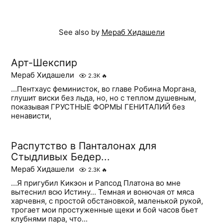
See also by
Мераб Хидашели
Арт-Шекспир
Мераб Хидашели
2.3K
🔥
…Пентхаус феминисток, во главе Робина Моргана,
глушит виски без льда, но, но с теплом душевным,
показывая ГРУСТНЫЕ ФОРМЫ ГЕНИТАЛИЙ без
ненависти,
Распутство в Панталонах для
Стыдливых Бедер...
Мераб Хидашели
2.3K
🔥
…Я пригубил Кикэон и Рапсод Платона во мне
вытеснил всю Истину… Темная и вонючая от мяса
харчевня, с простой обстановкой, маленькой рукой,
трогает мои простуженные щеки и бой часов бьет
клубнями пара, что...