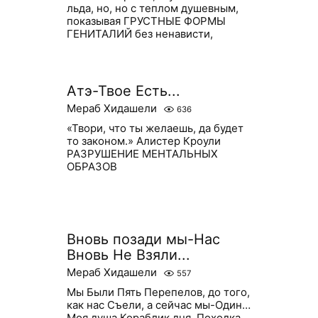
льда, но, но с теплом душевным,
показывая ГРУСТНЫЕ ФОРМЫ
ГЕНИТАЛИЙ без ненависти,
Атэ-Твое Есть...
Мераб Хидашели
636
«Твори, что ты желаешь, да будет
то законом.» Алистер Кроули
РАЗРУШЕНИЕ МЕНТАЛЬНЫХ
ОБРАЗОВ
Вновь позади мы-Нас
Вновь Не Взяли...
Мераб Хидашели
557
Мы Были Пять Перепелов, до того,
как нас Съели, а сейчас мы-Один…
Моя душа Кораблик дня, Походка