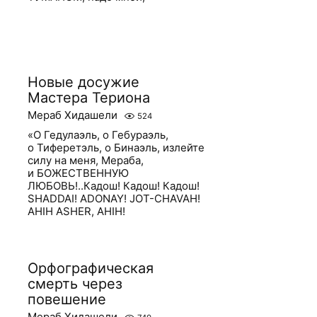
Новые досужие
Мастера Териона
Мераб Хидашели
524
«О Гедулаэль, о Гебураэль,
о Тиферетэль, о Бинаэль, излейте
силу на меня, Мераба,
и БОЖЕСТВЕННУЮ
ЛЮБОВЬ!..Кадош! Кадош! Кадош!
SHADDAI! ADONAY! JOT-CHAVAH!
AHIH ASHER, AHIH!
Орфографическая
смерть через
повешение
Мераб Хидашели