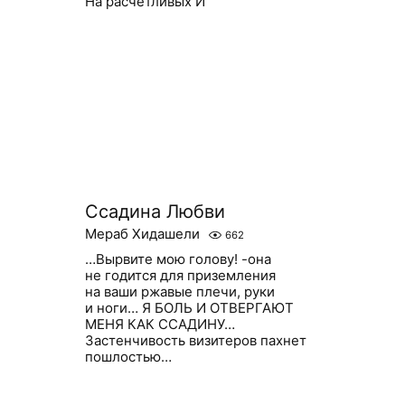
На расчетливых И
Ссадина Любви
Мераб Хидашели
662
…Вырвите мою голову! -она
не годится для приземления
на ваши ржавые плечи, руки
и ноги… Я БОЛЬ И ОТВЕРГАЮТ
МЕНЯ КАК ССАДИНУ…
Застенчивость визитеров пахнет
пошлостью…