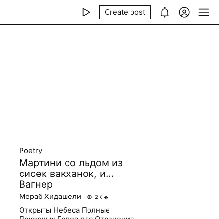
Create post
Poetry
Мартини со льдом из
сисек вакханок, и...
Вагнер
Мераб Хидашели
2K
🔥
Открыты Небеса Полные
Покорных Голов для Отсечения,