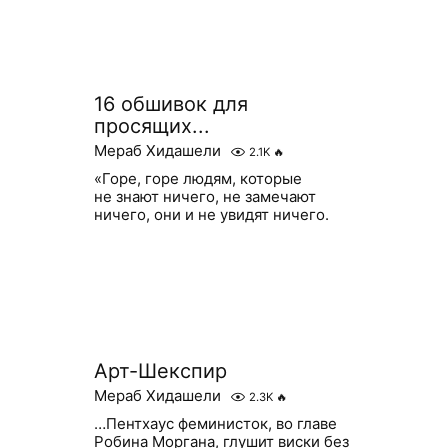
16 обшивок для
просящих...
Мераб Хидашели
2.1K
🔥
«Горе, горе людям, которые
не знают ничего, не замечают
ничего, они и не увидят ничего.
Арт-Шекспир
Мераб Хидашели
2.3K
🔥
…Пентхаус феминисток, во главе
Робина Моргана, глушит виски без