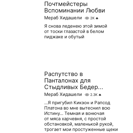
Почтмейстеры
Вспоминании Любви
Мераб Хидашели
2K
🔥
Я снова леденею этой зимой
от тоски глазастой в белом
пиджаке и обутый
Распутство в
Панталонах для
Стыдливых Бедер...
Мераб Хидашели
2.3K
🔥
…Я пригубил Кикэон и Рапсод
Платона во мне вытеснил всю
Истину… Темная и вонючая
от мяса харчевня, с простой
обстановкой, маленькой рукой,
трогает мои простуженные щеки