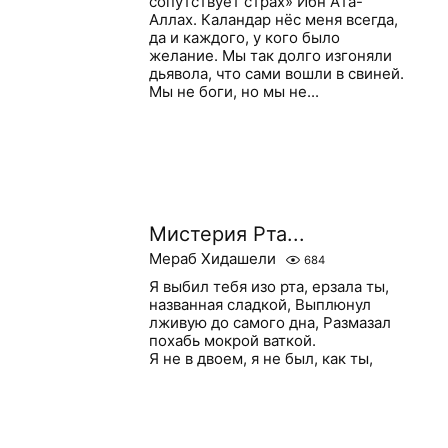
сопутствует страх» Ибн Ата-
Аллах. Каландар нёс меня всегда,
да и каждого, у кого было
желание. Мы так долго изгоняли
дьявола, что сами вошли в свиней.
Мы не боги, но мы не...
Мистерия Рта...
Мераб Хидашели
684
Я выбил тебя изо рта, ерзала ты,
названная сладкой, Выплюнул
лживую до самого дна, Размазал
похабь мокрой ваткой.
Я не в двоем, я не был, как ты,