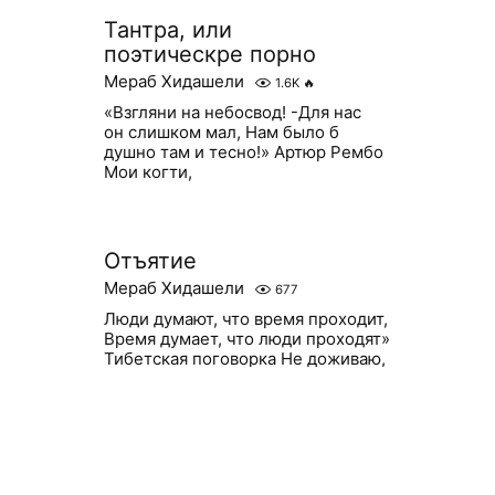
Тантра, или
поэтическре порно
Мераб Хидашели
1.6K
🔥
«Взгляни на небосвод! -Для нас
он слишком мал, Нам было б
душно там и тесно!» Артюр Рембо
Мои когти,
Отъятие
Мераб Хидашели
677
Люди думают, что время проходит,
Время думает, что люди проходят»
Тибетская поговорка Не доживаю,
но Дроживаю… Двухмерные
существа-плоские граждане
странных миров и голод