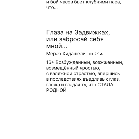
и бой часов бьет клубнями пара,
что...
Глаза на Задвижках,
или забросай себя
мной...
Мераб Хидашели
2K
🔥
16+ Возбужденный, возжженный,
возмещённый яростью,
с валяжной страстью, впершись
в последствиях въедливых глаз,
гложа и гладая ту, что СТАЛА
РОДНОЙ