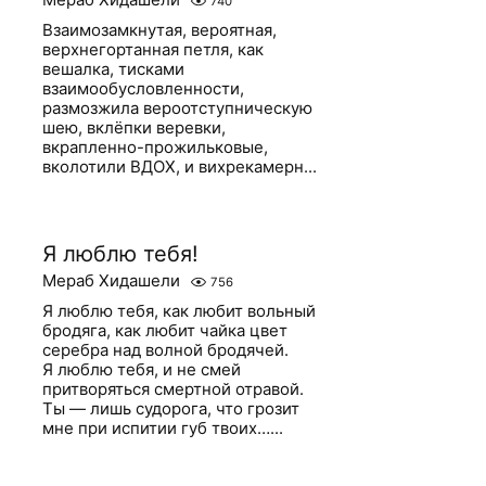
740
Взаимозамкнутая, вероятная,
верхнегортанная петля, как
вешалка, тисками
взаимообусловленности,
размозжила вероотступническую
шею, вклёпки веревки,
вкрапленно-прожильковые,
вколотили ВДОХ, и вихрекамерн...
Я люблю тебя!
Мераб Хидашели
756
Я люблю тебя, как любит вольный
бродяга, как любит чайка цвет
серебра над волной бродячей.
Я люблю тебя, и не смей
притворяться смертной отравой.
Ты — лишь судорога, что грозит
мне при испитии губ твоих…...