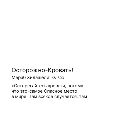
Осторожно-Кровать!
Мераб Хидашели
803
«Остерегайтесь кровати, потому
что это-самое Опасное место
в мире! Там всякое случается: там
происходит Рождение, там
занимаются любовью, там
наступает смерть. Когда
вы сможете просто отречься
от кровати...