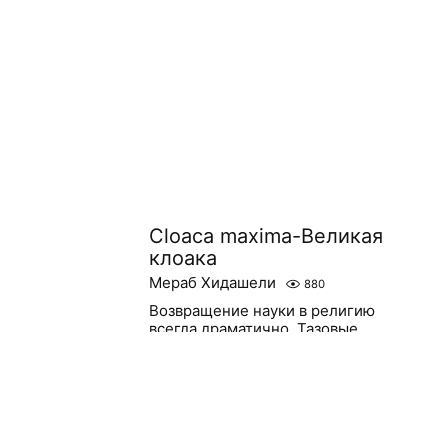
Cloaca maxima-Великая
клоака
Мераб Хидашели
880
Возвращение науки в религию
всегда драматично. Тазовые
сокращения полупосвященных
превратились в проповеди
и Вселенная торжественно
объявила о мифологии похожую
на политический пубертатизм.
Оригинально...