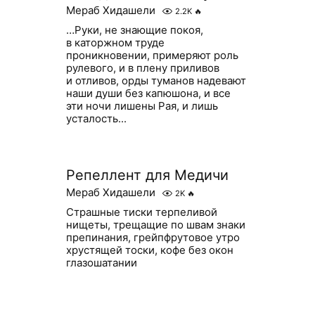
Мераб Хидашели
2.2K
🔥
…Руки, не знающие покоя,
в каторжном труде
проникновении, примеряют роль
рулевого, и в плену приливов
и отливов, орды туманов надевают
наши души без капюшона, и все
эти ночи лишены Рая, и лишь
усталость...
Репеллент для Медичи
Мераб Хидашели
2K
🔥
Страшные тиски терпеливой
нищеты, трещащие по швам знаки
препинания, грейпфрутовое утро
хрустящей тоски, кофе без окон
глазошатании