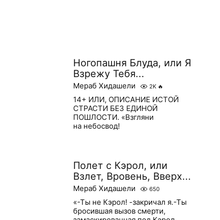
Ногопашня Блуда, или Я
Взрежу Тебя...
Мераб Хидашели
2K
🔥
14+ ИЛИ, ОПИСАНИЕ ИСТОЙ
СТРАСТИ БЕЗ ЕДИНОЙ
ПОШЛОСТИ. «Взгляни
на небосвод!
Полет с Кэрол, или
Взлет, Вровень, Вверх...
Мераб Хидашели
650
«-Ты не Кэрол! -закричал я.-Ты
бросившая вызов смерти,
замаскированная под Кэрол.