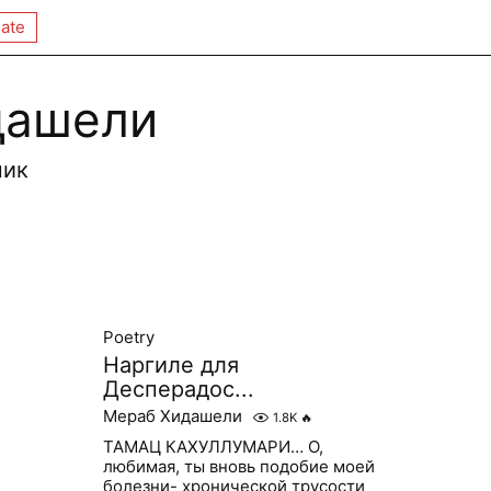
ate
дашели
ник
Poetry
Наргиле для
Десперадос...
Мераб Хидашели
1.8K
🔥
ТАМАЦ КАХУЛЛУМАРИ… О,
любимая, ты вновь подобие моей
болезни- хронической трусости