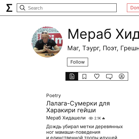
Don
Мераб Хи
Маг, Тэург, Поэт, Греш
Follow
Poetry
Лалага-Сумерки для
Харакири гейши
Мераб Хидашели
2.1K
🔥
Дождь убирал метки деревянных
ног мамаши-поведения
и единственной тропы идущей