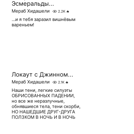
Эсмеральды...
Мераб Хидашели
2.2K
🔥
…и я тебя заразил вишнёвым
вареньем!
Локаут с Джинном...
Мераб Хидашели
2.1K
🔥
Наши тени, легкие силуэты
ОБРИСОВАННЫХ ПАДЕНИИ,
но все же неразлучные,
обнявшиеся тела, тени скорби,
НО НАШЕДШИЕ ДРУГ-ДРУГА
ПОЛЗКОМ В НОЧЬ И В НОЧЬ