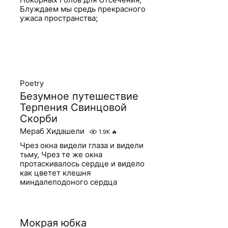
Блуждаем мы средь прекрасного
ужаса пространства;
Poetry
Безумное путешествие
Терпения Свинцовой
Скорби
Мераб Хидашели
1.9K
🔥
Чрез окна видели глаза и видели
тьму, Чрез те же окна
протаскивалось сердце и видело
как цветет клешня
миндалеподоного сердца
Мокрая юбка