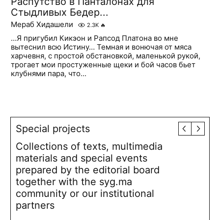
Распутство в Панталонах для
Стыдливых Бедер...
Мераб Хидашели
2.3K
🔥
…Я пригубил Кикэон и Рапсод Платона во мне
вытеснил всю Истину… Темная и вонючая от мяса
харчевня, с простой обстановкой, маленькой рукой,
трогает мои простуженные щеки и бой часов бьет
клубнями пара, что...
Special projects
Collections of texts, multimedia
materials and special events
prepared by the editorial board
together with the syg.ma
community or our institutional
partners