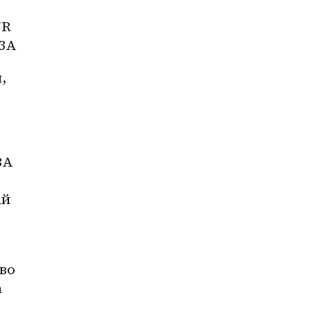
YR
ЗА
 
А 
й 
во 
 