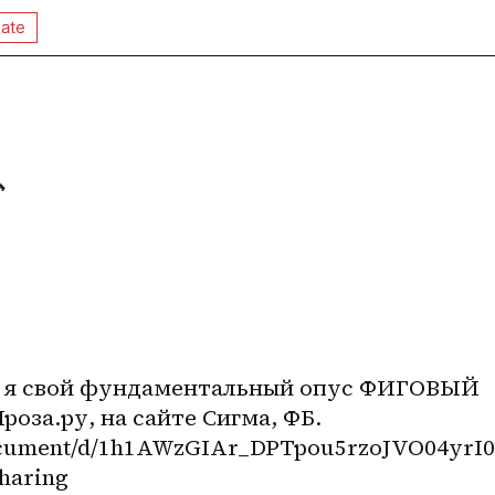
ate
🔥
л я свой фундаментальный опус ФИГОВЫЙ 
оза.ру, на сайте Сигма, ФБ. 
document/d/1h1AWzGIAr_DPTpou5rzoJVO04yrI
haring 