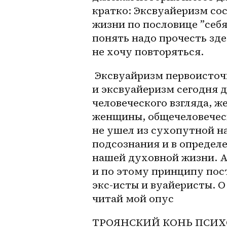
кратко: Эксвуайеризм со
жизни по пословице ”себя
понять надо прочесть зд
не хочу повторяться.
 Эксвуайризм первоисточник жизни, а жизнь она от бога, 
и эксвуайеризм сегодня 
человеческого взгляда, ж
женщины, общечеловеческо
не ушел из сухопутной на
подсознания и в определ
нашей духовной жизни. Ар
и по этому принципу пост
экс-исты и вуайеристы. О
читай мой опус 
ТРОЯНСКИЙ КОНЬ ПСИХ