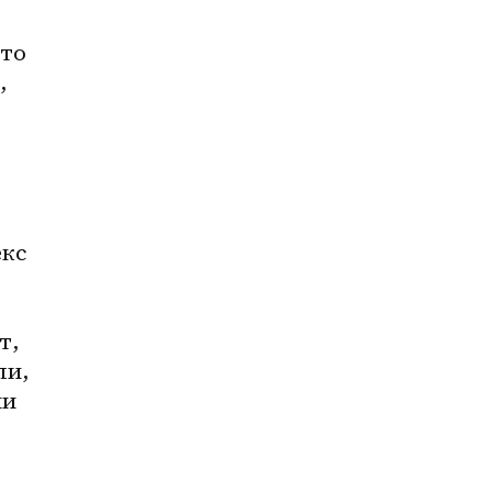
то 
 
кс 
, 
и, 
и 