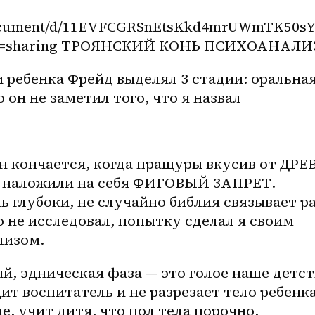
/document/d/11EVFCGRSnEtsKkd4mrUWmTK50s
usp=sharing ТРОЯНСКИЙ КОНЬ ПСИХОАНАЛИ
 ребенка Фрейд выделял 3 стадии: оральная,
 он не заметил того, что я назвал 
он кончается, когда пращуры вкусив от ДРЕВ
наложили на себя ФИГОВЫЙ ЗАПРЕТ. 
 глубоки, не случайно библия связывает ра
о не исследовал, попытку сделал я своим 
изом. 
й, эдническая фаза — это голое наше детст
дит воспитатель и не разрезает тело ребенка
, учит дитя, что пол тела порочно, 