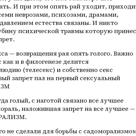
ать. И при этом опять рай уходит, приходит
семи неврозами, психозами, драмами, 
давлением естества связаны. И никто 
лубину психической травмы которую принес
прет.
 как и в филогенезе делится 
юдию (телесекс) и собственно секс 
вый запрет пал на первый сексуальный 
ИЗМ
гда голый, с наготой связано все лучшее 
ораль, наложившая запрет на все лучшее — 
РАЛИЗМ.
о не сделали для борьбы с садоморализмом,