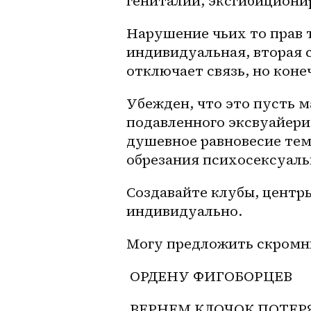
гениталии, эксгибиционир
Нарушение чьих то прав т
индивидуальная, вторая 
отключает связь, но коне
Убежден, что это пусть 
подавленного эксвуайери
душевное равновесие тем
обрезания психосексуал
Создавайте клубы, центры
индивидуально. 
Могу предложить скромны
 ОРДЕНУ ФИГОБОРЦЕВ 
 ВЕРНЕМ КЛОЧОК ПОТЕР