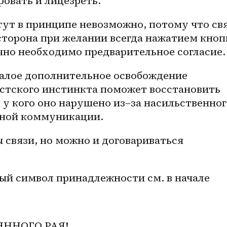
овать и лицезреть. 
ут в принципе невозможно, потому что свя
сторона при желании всегда нажатием кнопк
чно необходимо предварительное согласие.
малое дополнительное освобождение 
стского инстинкта поможет восстановить 
 у кого оно нарушено 
из–за
 насильственног
ьной коммуникации. 
 связи, но можно и договариваться 
й символ принадлежности см. в начале
ЯННОГО РАЯ!