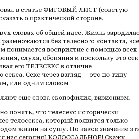
новал в статье ФИГОВЫЙ ЛИСТ (советую 
сказать о практической стороне. 
двух словах об общей идее. Жизнь зародилас
а размножаются без телесного контакта, все
ым понимается восприятие с помощью всех 
ения, слуха, обоняния и поскольку это секс
звал его ТЕЛЕСЕКС в отличие 
секса. Секс через взгляд — это по типу 
м, или одним словом 
яют еще слова скопофилия, визионизм.
но понять, что телесекс исторически 
ее телосекса, который появится только 
одом жизни на сушу. Но какое значение эта
ля нас сегодня? КОЛОССАЛЬНОЕ! Скажу 