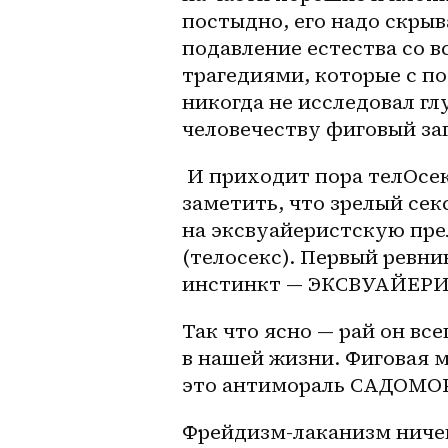
постыдно, его надо скрыв
подавление естества со в
трагедиями, которые с по
никогда не исследовал г
человечеству фиговый за
 И приходит пора телОсекса — возвращения рая опять голого. Важно 
заметить, что зрелый секс
на эксвуайеристскую прел
(телосекс). Первый ревни
инстинкт — ЭКСВУАЙЕР
Так что ясно — рай он все
в нашей жизни. Фиговая м
это антимораль САДОМО
Фрейдизм-лаканизм ничег