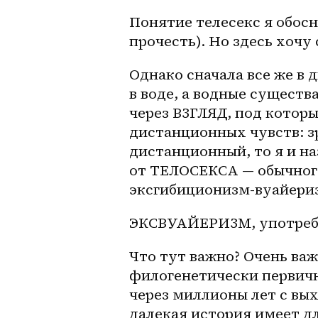
Понятие телесекс я обос
прочесть). Но здесь хочу 
Однако сначала все же в 
в воде, а водные существ
через ВЗГЛЯД, под котор
дистанционных чувств: зр
дистанционный, то я и на
от ТЕЛОСЕКСА — обычного 
эксгибиционизм-вуайериз
ЭКСВУАЙЕРИЗМ, употребл
Что тут важно? Очень важ
филогенетически первичн
через миллионы лет с вых
далекая история имеет д