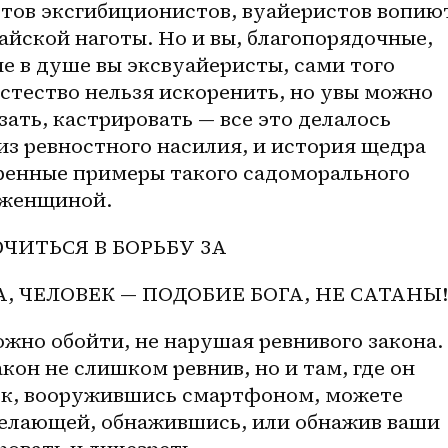
тов эксгибиционистов, вуайеристов вопиют
айской наготы. Но и вы, благопорядочные, 
 в душе вы эксвуайеристы, сами того 
естество нельзя искоренить, но увы можно 
зать, кастрировать — все это делалось 
 из ревностного насилия, и история щедра 
ренные примеры такого садоморального 
 женщиной.
ЧИТЬСЯ В БОРЬБУ ЗА 
, ЧЕЛОВЕК — ПОДОБИЕ БОГА, НЕ САТАНЫ!
жно обойти, не нарушая ревнивого закона. 
кон не слишком ревнив, но и там, где он 
ок, вооружившись смартфоном, можете 
елающей, обнажившись, или обнажив ваши 