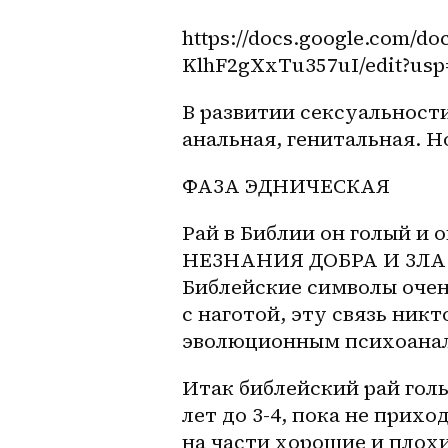
https://docs.google.com
KlhF2gXxTu357uI/edit?
В развитии сексуальности
анальная, генитальная. Но
ФАЗА ЭДНИЧЕСКАЯ 
Рай в Библии он голый и 
НЕЗНАНИЯ ДОБРА И ЗЛА 
Библейские символы очень
с наготой, эту связь никт
эволюционным психоанал
Итак библейский рай голы
лет до 3-4, пока не прихо
на части хорошие и плохие