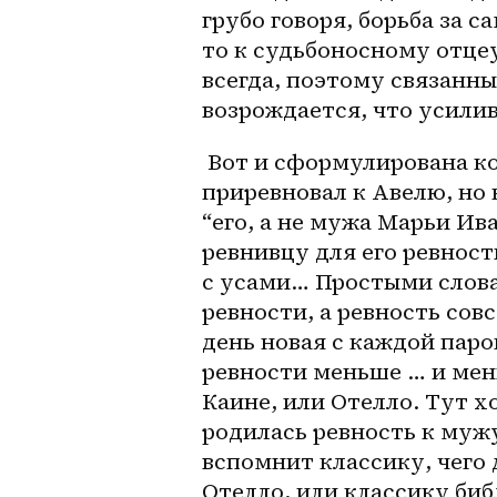
грубо говоря, борьба за с
то к судьбоносному отце
всегда, поэтому связанны
возрождается, что усилив
 Вот и сформулирована коллизия. Конечно мы помним как Каин 
приревновал к Авелю, но 
“его, а не мужа Марьи Ив
ревнивцу для его ревност
с усами… Простыми слова
ревности, а ревность сов
день новая с каждой паро
ревности меньше … и мень
Каине, или Отелло. Тут х
родилась ревность к мужу
вспомнит классику, чего 
Отелло, или классику биб