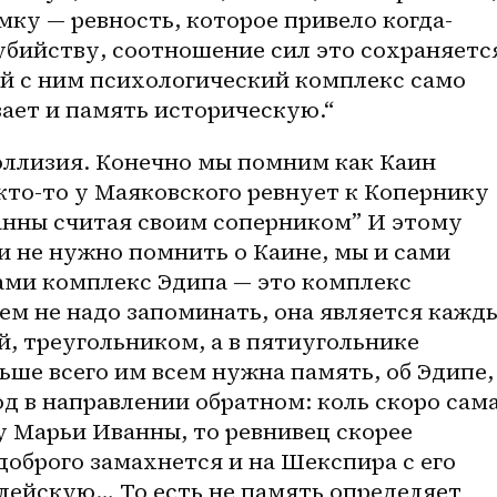
амку — ревность, которое привело когда-
убийству, соотношение сил это сохраняется
й с ним психологический комплекс само 
ает и память историческую.“ 
кто-то
 у Маяковского ревнует к Копернику 
анны считая своим соперником” И этому 
и не нужно помнить о Каине, мы и сами 
ми комплекс Эдипа — это комплекс 
сем не надо запоминать, она является кажды
й, треугольником, а в пятиугольнике 
ше всего им всем нужна память, об Эдипе, 
од в направлении обратном: коль скоро сама
 Марьи Иванны, то ревнивец скорее 
доброго замахнется и на Шекспира с его 
лейскую… То есть не память определяет 