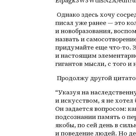
Etpagk3W5WtnsN2A/edit?
 Однако здесь хочу сосредоточиться на иной коллизии, о которой тоже 
писал уже ранее — это к
и новобразования, воспо
назвать и самосотворен
придумайте еще что-то. 
и настоящим элементарно
гигантов мысли, с того и н
 Продолжу другой цитато
“Указуя на наследственн
и искусством, я не хотел 
Он задается вопросом: ка
подсознании память о пер
якобы, по сей день в сил
и поведение людей. Но дело