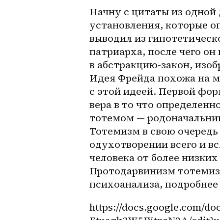
Начну с цитаты из одной 
установления, которые о
выводил из гипотетическо
патриарха, после чего он 
в 
абстракцию-закон
, изо
Идея Фрейда похожа на м
с этой идеей. Первой фо
вера в то что определенн
тотемом — родоначальник
Тотемизм в свою очередь
одухотворении всего и вс
человека от более низких
Протодарвинизм тотемизм
психоанализа, подробнее о
https://docs.google.co