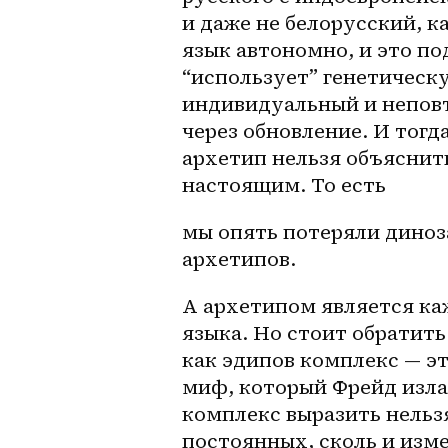
и даже не белорусский, к
язык автономно, и это по
“использует” генетическу
индивидуальный и неповт
через обновление. И тогд
архетип нельзя объяснит
настоящим. То есть 
мы опять потеряли диноз
архетипов. 
А архетипом является каж
языка. Но стоит обратить
как эдипов комплекс — эт
миф, который Фрейд изла
комплекс выразить нельзя
постоянных, сколь и изм