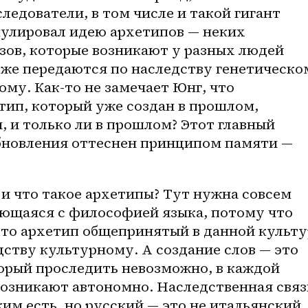
ледователи, в том числе и такой гигант 
улировал идею архетипов — неких 
зов, которые возникают у разных людей 
оже передаются по наследству генетическо
му. Как-то не замечает Юнг, что 
ип, который уже создан в прошлом, 
, и только ли в прошлом? Этот главный 
бновления оттеснен принципом памяти — 
щаяся с философией языка, потому что 
это архетип общепринятый в данной культур
ству культурному. А создание слов — это 
орый проследить невозможно, в каждой 
возникают автономно. Наследственная связь
им есть, но русский — это не итальянский 