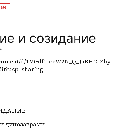
ate
ие и созидание
🔥
document/d/1VGdf1IceW2N_Q_JaBHO-Zby-
t?usp=sharing
ИДАНИЕ 
ми динозаврами 