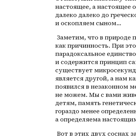
настоящее, а настоящее о
далеко далеко до греческ
и оскопляем сыном…
 Заметим, что в природе памяти как таковой нет, память выступает 
как причинность. При эт
парадоксальное единство 
и содержится принцип са
существует микросекунды 
является другой, а нам ка
появился в незаконном ме
не можем. Мы с вами жив
детям, память генетическ
гораздо менее определенн
а определяема настоящи
 Вот в этих двух соснах заблудился не только Фрейд, 