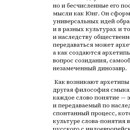
но и бесчисленные его пос
мысли как Юнг. Он сформ
универсальных идей обра
и в разных культурах и т
и наследству общественно
передаваться может архет
а как создаются архетипы
вопрос созидания, самоо
незамеченный динозавр. 
 Как возникают архетипы и что такое архетипы? Тут нужна совсем 
другая философия смыкаю
каждое слово понятие — 
и передаваемый по наслед
спонтанный процесс, кот
культуре слова-понятия 
русского с индоевропейск