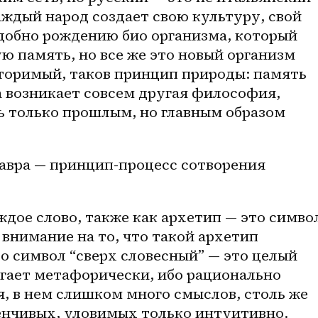
аждый народ создает свою культуру, свой 
добно рождению био организма, который 
ю память, но все же это новый организм 
оримый, таков принцип природы: память 
а возникает совсем другая философия, 
ь только прошлым, но главным образом 
авра — принцип-процесс сотворения 
дое слово, также как архетип — это символ
 внимание на то, что такой архетип 
о символ “сверх словесный” — это целый 
гает метафорически, ибо рационально 
, в нем слишком много смыслов, столь же 
енчивых, уловимых только интуитивно. 