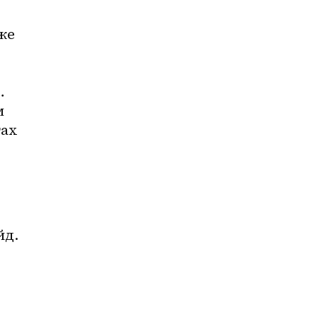
…
 
ах 
д. 
 