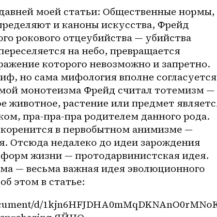
давней моей статьи: Общественные нормы, 
пределяют и каноны искусства, Фрейд 
го рокового отцеубийства — убийства 
переселяется на небо, превращается 
бражение которого невозможно и запретно. 
иф, но сама мифология вполне согласуется 
рмой монотеизма Фрейд считал тотемизм — 
ое животное, растение или предмет является
ом, пра-пра-пра родителем данного рода. 
 коренится в первобытном анимизме — 
я. Отсюда недалеко до идеи зарождения 
 форм жизни — протодарвинистская идея. 
а — весьма важная идея эволюционного 
б этом в статье: 
m/document/d/1kjn6HFJDHA0mMqDKNAnO0rMNo