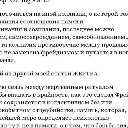
usp=sharing ЯЙЦО
оллизия соотношения памяти 
минания и созидания, последнее можно 
ием, самосозарождением, самообновлением
Эта коллизия-противоречие между прошлым
 не замечена фрейдизмом и путается в ног
ачал. 
й из другой моей статьи ЖЕРТВА. 
ую связь между жертвенным ритуалом 
бы впадать в крайность, как это сделал Фрей
к сохраняется в коллективном без или 
вобытном отцеубийстве, память, которая, 
ьнейшей мере определяет психологию 
 тут, не в памяти, а в том, что борьба сил,