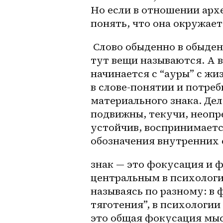
Но если в отношении архе
понять, что она окружает
 Слово обыденно в обыденной ситуации: дом — это мой, соседский… 
тут вещи называются. А в
начинается с “ауры” с ж
в 
слове-понятии
 и потреб
материального знака. Дел
подвижны, текучи, неопре
устойчив, воспринимается
обозначения внутренних 
знак — это фокусация и 
центральным в психологи
называясь по разному: в 
тяготения”, в психологии
это общая фокусация мысл