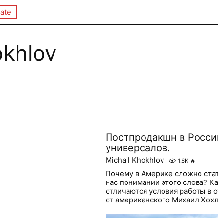
ate
okhlov
Постпродакшн в Росси
универсалов.
Michail Khokhlov
1.6K
🔥
Почему в Америке сложно стат
нас понимании этого слова? Ка
отличаются условия работы в
от американского Михаил Хохло