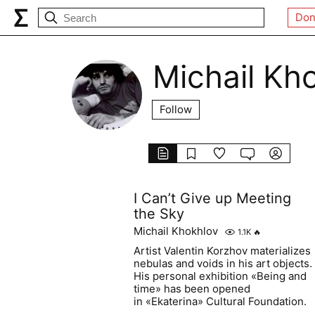
Don
Michail Kh
Follow
I Can’t Give up Meeting
the Sky
Michail Khokhlov
1.1K
🔥
Artist Valentin Korzhov materializes
nebulas and voids in his art objects.
His personal exhibition «Being and
time» has been opened
in «Ekaterina» Сultural Foundation.