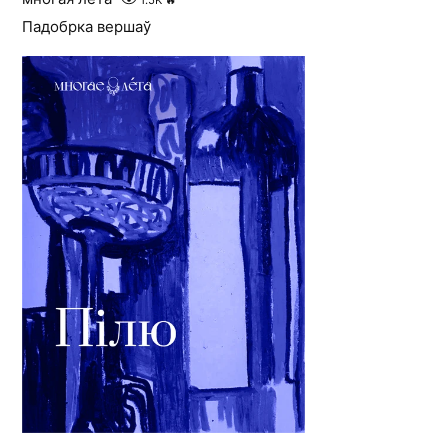
1.5K
🔥
Падобрка вершаў