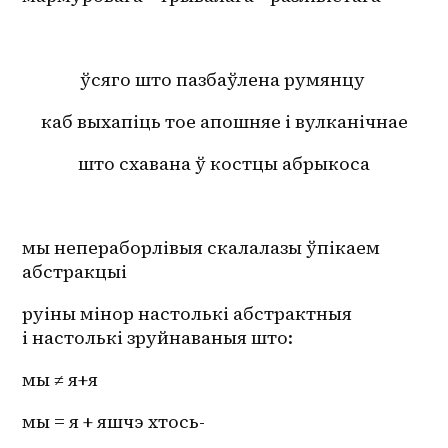
ўсяго што пазбаўлена румянцу 
каб выхапіць тое апошняе і вулканічнае
што схавана ў костцы абрыкоса
мы непераборлівыя скалалазы ўпікаем 
абстракцыі
руіны мінор настолькі абстрактныя 
і настолькі зруйнаваныя што:
мы ≠ я+я
мы = я + яшчэ хтось-