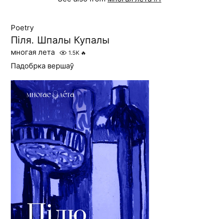
Poetry
Піля. Шпалы Купалы
многая лета
1.5K
🔥
Падобрка вершаў