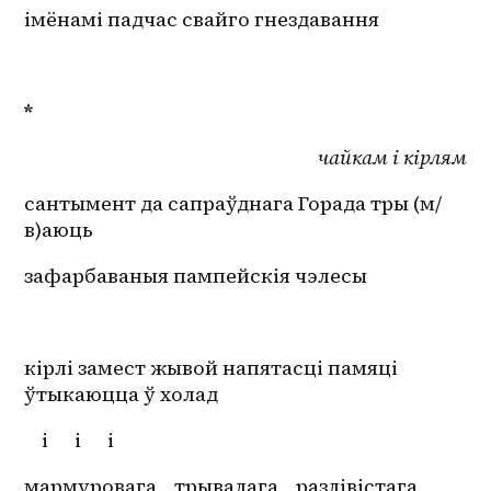
імёнамі падчас свайго гнездавання
*
чайкам і кірлям
сантымент да сапраўднага Горада тры (м/
в)аюць
зафарбаваныя пампейскія чэлесы
кірлі замест жывой напятасці памяці 
ўтыкаюцца ў холад 
і
і
і 
мармуровага
трывалага
разлівістага 