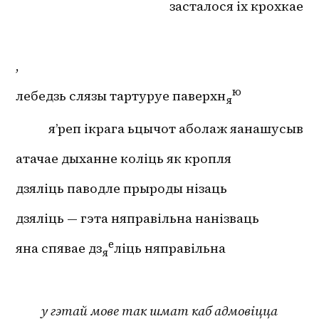
засталося іх крохкае
,
ю
лебедзь слязы тартуруе паверхн
я
я’реп ікрага ьцычот аболаж яанашусыв
атачае дыханне коліць як кропля 
дзяліць паводле прыроды нізаць
дзяліць — гэта няправільна нанізваць
е
яна спявае дз
ліць няправільна
я
у гэтай мове так шмат каб адмовіцца