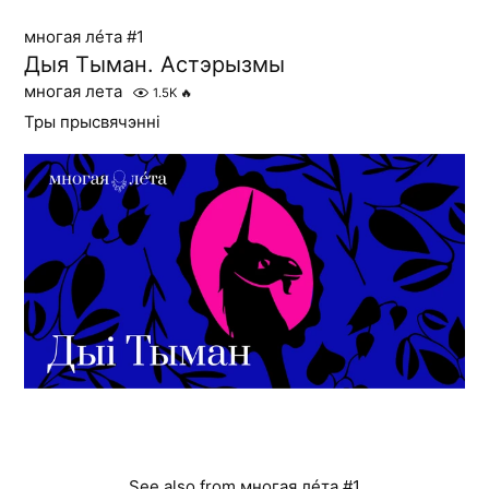
многая лéта #1
Дыя Тыман. Астэрызмы
многая лета
1.5K
🔥
Тры прысвячэнні
See also from
многая лéта #1