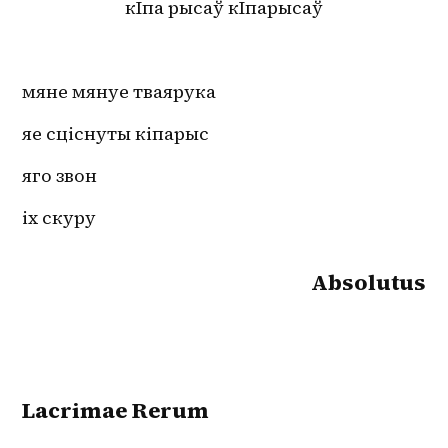
кІпа рысаў кІпарысаў
мяне мянуе тваярука
яе сціснуты кіпарыс
яго звон
іх скуру
Absolutus
Lacrimae Rerum