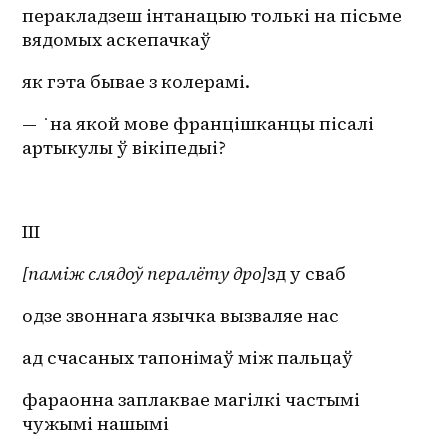
перакладзеш інтанацыю толькі на пісьме 
вядомых аскепачкаў
як гэта бывае з колерамі.
—  ̇ на якой мове францішканцы пісалі 
артыкулы ў вікіпедыі?
ІІІ
[паміж слядоў пералёту
дро]
зд у сваб
одзе звоннага язычка вызваляе нас 
ад счасаных тапонімаў між пальцаў
фараонна заплаквае магілкі частымі 
чужымі нашымі 