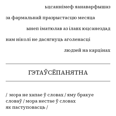
ьцсаннімеф яанаварфышаз
за фармальнай празрыстасцю месяца
ынеп іматюлав аз ілавх юцсанездад
нам ніколі не дасягнуць аголенасці 
людзей на карцінах
ГЭТАЎСЁПАНЯТНА
/  мора не хапае ў словах / яму бракуе 
словаў / мора нестае ў словах 
як паступовасць / 