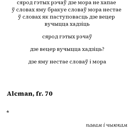
сярод гэтых рэчаў дзе мора не хапае 
ў словах яму бракуе словаў мора нестае 
ў словах як паступовасць дзе вецер 
вучыцца хадзіць
сярод гэтых рэчаў
дзе вецер вучыцца хадзіць?
дзе яму нестае словаў і мора
Alcman, fr. 70
*
павам і чыюкам