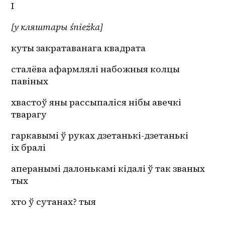
І
[у кляштары śnieżka]
куты закратаванага квадрата 
сталёва афармлялі набожныя колцы 
павіных 
хвастоў яны рассыпаліся нібы авечкі 
тварагу 
гаркавымі ў руках дзетанькі-дзетанькі 
іх бралі
аперанымі далонькамі кідалі ў так званых 
тых 
хто ў сутанах? тыя