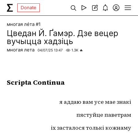
Donate
многая лéта #1
Цведан Й. Ґамэр. Дзе вецер
вучыцца хадзіць
многая лета
04/07/25 13:47
1.3K
🔥
Scripta Continua
я аддаю вам усе мае знакі
пястуйце паветрам
іх засталося толькі кожнаму