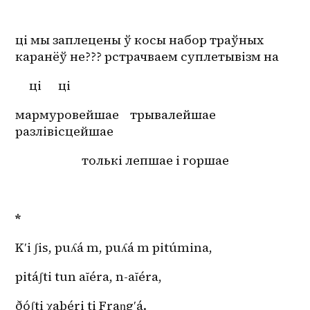
ці мы заплецены ў косы набор траўных 
каранёў не??? рстрачваем суплетывізм на 
ці
ці
мармуровейшае
трывалейшае
разлівісцейшае
толькі лепшае і горшае
*
Κʹi ʃis, puʎá m, puʎá m pitúmina,
pitáʃti tun aĭéra, n-aĭéra,
ðóʃti χabéri ti Fraɲgʹá.