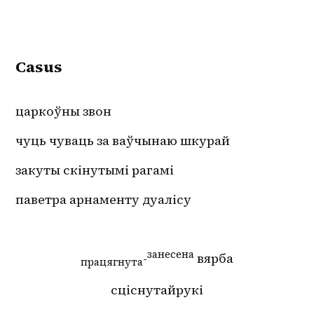
Casus
царкоўны звон 
чуць чуваць за ваўчынаю шкурай
закуты скінутымі рагамі 
паветра арнаменту дуалісу
занесена
-
 вярба
працягнута
сціснутайрукі