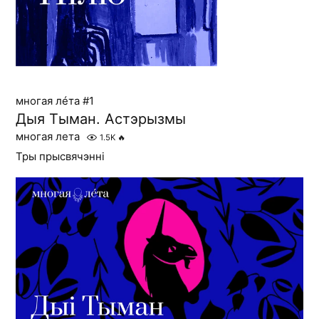
многая лéта #1
Дыя Тыман. Астэрызмы
многая лета
1.5K
🔥
Тры прысвячэнні