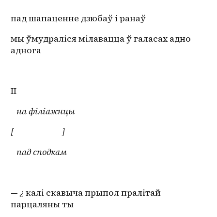
пад шапаценне дзюбаў і ранаў
мы ўмудраліся мілавацца ў галасах адно 
аднога
ІІ
на філіажнцы
[                         ]
   пад сподкам
— 
¿ 
калі скавыча прыпол пралітай 
парцаляны ты 