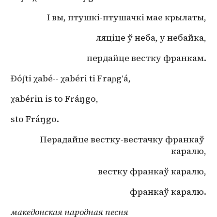
І вы, птушкі-птушачкі мае крылаты,
ляціце ў неба, у небайка,
пердайце вестку франкам.
Ðóʃti χabé-- χabéri ti Fraɲgʹá,
χabérin is to Fráŋgo,
sto Fráŋgo.
Перадайце вестку-вестачку франкаў 
каралю,
вестку франкаў каралю,
франкаў каралю.
македонская народная песня