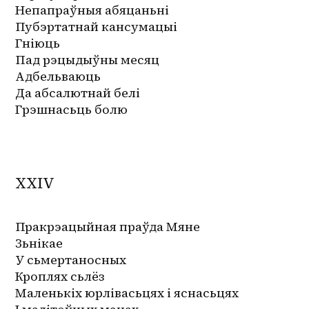
Непапраўныя абяцаньні
Пубэртатнай кансумацыі
Гніюць
Пад рэцыдыўны месяц
Адбельваюць
Да абсалютнай белі
Грэшнасьць болю
XXIV
Пракрэацыйная праўда Мяне
Зьнікае
У сьмертаносных 
Кроплях сьлёз
Маленькіх юрлівасьцях і яснасьцях