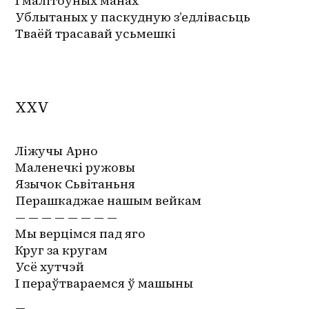
І малітоўных манах
Ублытаных у паскудную з’едлівасьць
Тваёй трасавай усьмешкі
XXV
Ліжучы Арно
Маленечкі ружовы
Язычок Сьвітаньня
Перашкаджае нашым вейкам
— — — — — — — —
Мы верцімся пад яго
Круг за кругам
Усё хутчэй
І пераўтвараемся ў машыны