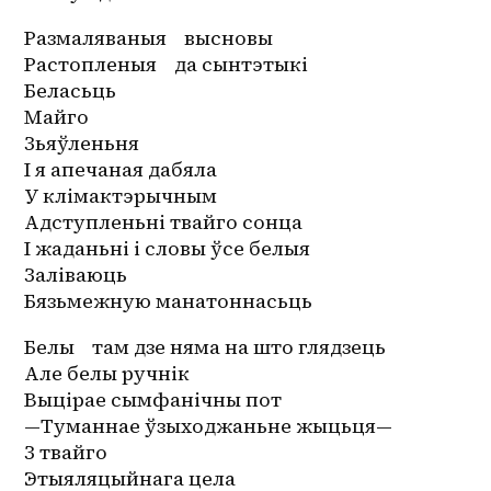
Размаляваныя    высновы
Растопленыя    да сынтэтыкі
Беласьць
Майго
Зьяўленьня
І я апечаная дабяла
У клімактэрычным
Адступленьні твайго сонца
І жаданьні і словы ўсе белыя
Заліваюць
Бязьмежную манатоннасьць
Белы    там дзе няма на што глядзець
Але белы ручнік
Выцірае сымфанічны пот
—Туманнае ўзыходжаньне жыцьця—
З твайго
Этыяляцыйнага цела