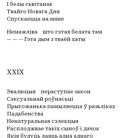
І белы сьвітанак
Твайго Новага Дня
Спускаецца на мяне
Немажліва    што гэтая белата там
— — — Гэта дым з тваёй хаты
XXIX
Эвалюцыя    пераступае закон
Сэксуальнай роўнасьці
Прыгожанька памыляецца ў разьліках
Падабенства
Ненатуральная сэлекцыя
Расплоджвае такіх сыноў і дачок
Якія будуць лаяць адна аднаго