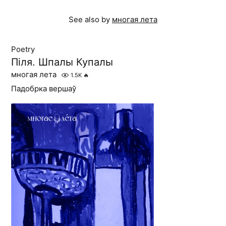
See also by
многая лета
Poetry
Піля. Шпалы Купалы
многая лета
1.5K
🔥
Падобрка вершаў