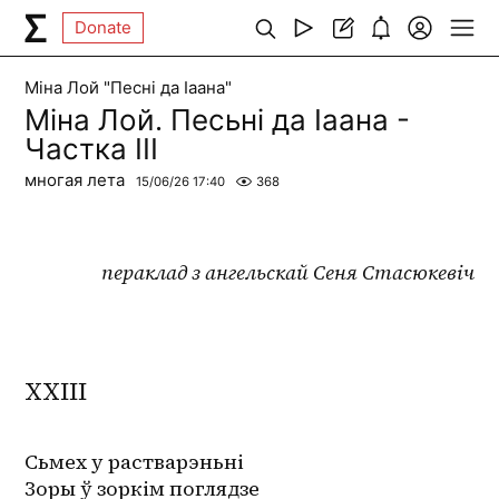
Donate
Міна Лой "Песні да Іаана"
Міна Лой. Песьні да Іаана -
Частка ІІІ
многая лета
15/06/26 17:40
368
пераклад з ангельскай Сеня Стасюкевіч
XXIII
Сьмех у растварэньні
Зоры ў зоркім поглядзе