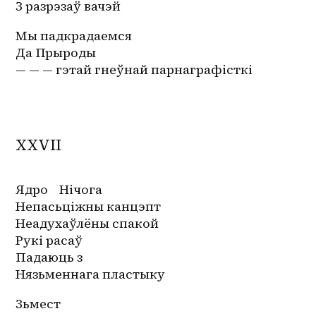
З разрэзаў вачэй
Мы падкрадаемся
Да Прыроды
— — — гэтай гнеўнай парнаграфісткі
XXVII
Ядро    Нічога
Непасьціжны канцэпт
Неадухаўлёны спакой
Рукі расаў 
Падаюць з 
Нязьменнага пластыку
Зьмест 