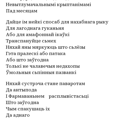
Невытлумачальнымі крыптанімамі
Пад месяцам
Дайце ім нейкі спосаб для нахабнага рыку
Для лагоднага гуканьня
Або для амафоннай ікаўкі
Транспануйце сьмех
Няхай яны мяркуюць што сьлёзы
Гэта пралескі або патака
Або што заўгодна
Толькі не чалавечыя недахопы
Ўмольныя сьпінныя пазванкі
Няхай сустрэча стане паваротам
Да антыпода
І Фармаваньнем    расплывістасьці
Што заўгодна
Чым спакушаць іх
Да аднаго