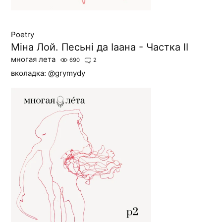
Poetry
Міна Лой. Песьні да Іаана - Частка ІI
многая лета
690
2
вколадка: @grymydy