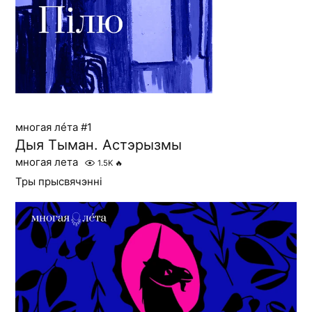
многая лéта #1
Дыя Тыман. Астэрызмы
многая лета
1.5K
🔥
Тры прысвячэнні