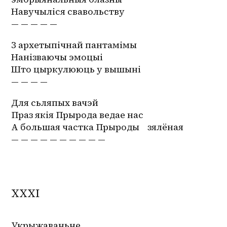
Навучыліся свавольству
— — — — —
З архетыпічнай пантамімы
Нанізваючы эмоцыі
Што цыркулююць у вышыні
— — — —
Для сьляпых вачэй 
Праз якія Прырода ведае нас
А большая частка Прыроды    зялёная
— — — — — — — — — — 
XXXI
Укрыжаваньне