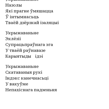
Назолы
Які прагне ўмяшацца
Ў інтымнасьць
Тваёй дзёрзкай ізаляцыі
Укрыжаваньне
Эклёзіі
Супрацьпраўнага эга
У тваёй раўнавазе
Карыятыды    ідэі
Укрыжаваньне
Скатаваныя рукі
Індэкс канечнасьці
У вакуўме
Непахіснага падзеньня