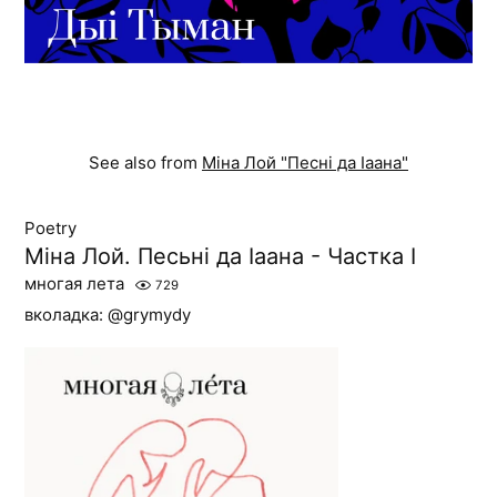
See also from
Міна Лой "Песні да Іаана"
Poetry
Міна Лой. Песьні да Іаана - Частка І
многая лета
729
вколадка: @grymydy