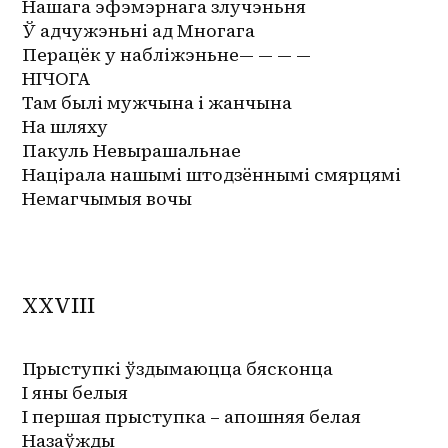
Нашага эфэмэрнага злучэньня
Ў адчужэньні ад Многага
Перацёк у набліжэньне— — — —
НІЧОГА
Там былі мужчына і жанчына
На шляху
Пакуль Невырашальнае
Націрала нашымі штодзённымі смярцямі
Немагчымыя вочы
XXVIII
Прыступкі ўздымаюцца бясконца
І яны белыя
І першая прыступка – апошняя белая
Назаўжды