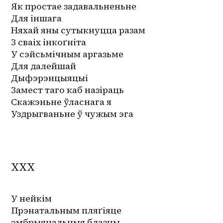
Як простае задавальненьне
Для іншага
Няхай яны сутыкнуцца разам
З сваіх інкоґніта
У сэйсьмічным аргазьме
Для далейшай
Дыфэрэнцыяцыі
Замест таго каб назіраць
Скажэньне ўласнага я
Уздрыгваньне ў чужым эга
XXX
У нейкім
Прэнатальным пляґіяце
эмбрыянальныя блазны 