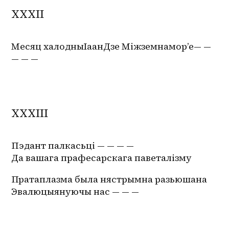
XXXII
Месяц халодныІаанДзе Міжземнамор’е— — 
— — —
XXXIII
Пэдант палкасьці — — — —
Да вашага прафесарскага паветалізму
Пратаплазма была нястрымна разьюшана
Эвалюцыянуючы нас — — —