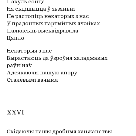
Пакуль сонца
Ня сьцішыцца ў зьзяньні
Не растопіць некаторых з нас
У прадонных партыйных ячэйках
Палкасьць высьвідравала
Цяпло
Некаторыя з нас
Вырастаюць да ўзроўня халаджавых 
раўнінаў
Адсякаючы нашую апору
Сталёвымі вачыма 
XXVI
Скідаючы нашы дробныя ханжанствы