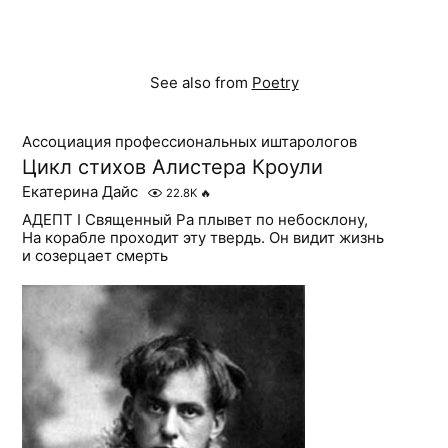
See also from
Poetry
Ассоциация профессиональных иштарологов
Цикл стихов Алистера Кроули
Екатерина Дайс
22.8K
🔥
АДЕПТ I Священный Ра плывет по небосклону,
На корабле проходит эту твердь. Он видит жизнь
и созерцает смерть