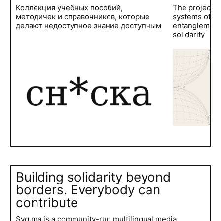
Коллекция учебных пособий,
The project 
методичек и справочников, которые
systems of po
делают недоступное знание доступным
entanglements
solidarity
Building solidarity beyond
borders. Everybody can
contribute
Syg.ma is a community-run multilingual media