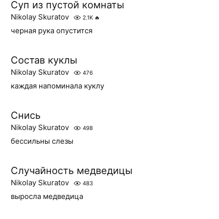
Суп из пустой комнаты
Nikolay Skuratov
2.1K
🔥
черная рука опустится
Состав куклы
Nikolay Skuratov
476
каждая напоминала куклу
Снись
Nikolay Skuratov
498
бессильны слезы
Случайность медведицы
Nikolay Skuratov
483
выросла медведица