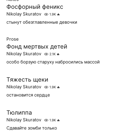
Фосфорный феникс
Nikolay Skuratov
1.9K
🔥
стынут обезглавленные девочки
Prose
Фонд мертвых детей
Nikolay Skuratov
2.1K
🔥
особо борзую старуху набросились массой
Тяжесть щеки
Nikolay Skuratov
1.9K
🔥
остановится сердце
Тюлиппа
Nikolay Skuratov
1.9K
🔥
Сдавайте зомби только