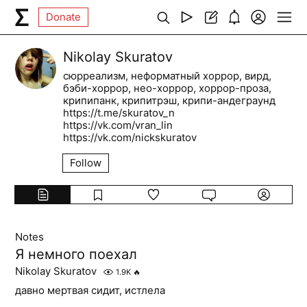
Donate
Nikolay Skuratov
сюрреализм, неформатный хоррор, вирд,
бэби-хоррор, нео-хоррор, хоррор-проза,
крипипанк, крипитрэш, крипи-андеграунд
https://t.me/skuratov_n
https://vk.com/vran_lin
https://vk.com/nickskuratov
Follow
Notes
Я немного поехал
Nikolay Skuratov
1.9K
🔥
давно мертвая сидит, истлела