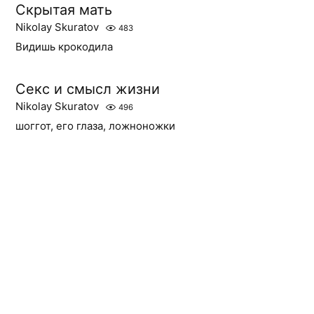
Скрытая мать
Nikolay Skuratov
483
Видишь крокодила
Секс и смысл жизни
Nikolay Skuratov
496
шоггот, его глаза, ложноножки
Секретики
Nikolay Skuratov
499
может украсить кошелек или сумку
Растворяй и сгущай
Nikolay Skuratov
545
такое дитя кормить грудью