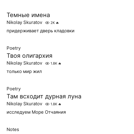
Темные имена
Nikolay Skuratov
2K
🔥
придерживает дверь кладовки
Poetry
Твоя олигархия
Nikolay Skuratov
1.8K
🔥
только мир жил
Poetry
Там всходит дурная луна
Nikolay Skuratov
1.8K
🔥
исследуем Море Отчаяния
Notes