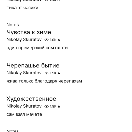
Тикают часики
Notes
Чувства к зиме
Nikolay Skuratov
1.9K
🔥
один премерзкий ком плоти
Черепашье бытие
Nikolay Skuratov
1.9K
🔥
жива только благодаря черепахам
Художественное
Nikolay Skuratov
1.9K
🔥
сам взял мачете
Notes