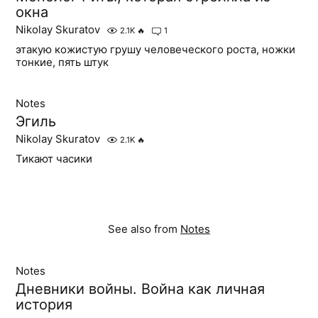
окна
Nikolay Skuratov
2.1K
🔥
1
этакую кожистую грушу человеческого роста, ножки
тонкие, пять штук
Notes
Эгиль
Nikolay Skuratov
2.1K
🔥
Тикают часики
See also from
Notes
Notes
Дневники войны. Война как личная
история