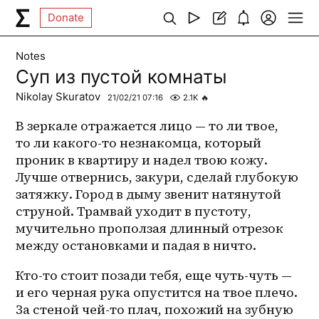
Donate
Notes
Суп из пустой комнаты
Nikolay Skuratov
21/02/21 07:16
2.1K
🔥
В зеркале отражается лицо — то ли твое, 
то ли какого-то незнакомца, который 
проник в квартиру и надел твою кожу. 
Лучше отвернись, закури, сделай глубокую 
затяжку. Город в дыму звенит натянутой 
струной. Трамвай уходит в пустоту, 
мучительно проползая длинный отрезок 
между остановками и падая в ничто. 
Кто-то стоит позади тебя, еще чуть-чуть — 
и его черная рука опустится на твое плечо. 
За стеной чей-то плач, похожий на зубную 