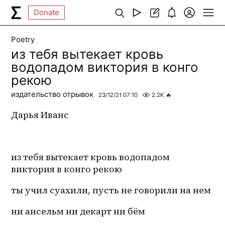
Donate
Poetry
из тебя вытекает кровь
водопадом виктория в конго
рекою
издательство отрывок
23/12/21 07:10
2.2K
🔥
Дарья Иванс
из тебя вытекает кровь водопадом 
виктория в конго рекою 
ты учил суахили, пусть не говорили на нем 
ни ансельм ни декарт ни бём 