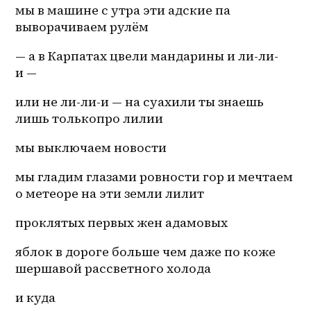
мы в машине с утра эти адские па 
выворачиваем рулём
— а в Карпатах цвели мандарины и 
ли-ли-
и
 — 
или не 
ли-ли-и
 — на суахили ты знаешь 
лишь толькопро лилии 
мы выключаем новости 
мы гладим глазами ровности гор и мечтаем 
о метеоре на эти земли лилит 
проклятых первых жен адамовых 
яблок в дороге больше чем даже по коже 
шершавой рассветного холода 
и куда 