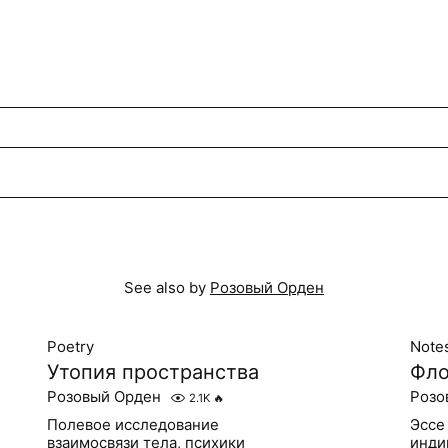
See also by
Розовый Орден
Poetry
Note
Утопия пространства
Фло
Розовый Орден
Розо
2.1K
🔥
Полевое исследование
Эссе
взаимосвязи тела, психики
инди