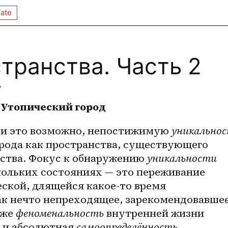
ate
транства. Часть 2

Утопический город
сли это возможно, непостижимую 
уникально
рода как пространства, существующего 
йства. Фокус к обнаружению 
уникальности
кольких состояниях — это переживание 
предполагаемой исторической, длящейся какое-то время 
как нечто непреходящее, зарекомендовавшее
же 
феноменальность
 внутренней жизни 
 и абсолютная 
самоопределённость
. 