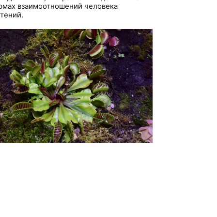
рмах взаимоотношений человека
стений.