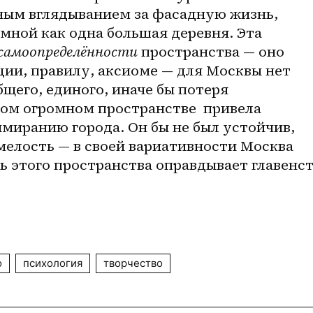
ым вглядыванием за фасадную жизнь, 
ной как одна большая деревня. Эта 
самоопределённости 
пространства — оно 
ии, правилу, аксиоме — для Москвы нет 
щего, единого, иначе бы потеря 
ом огромном пространстве  привела 
миранию города. Он бы не был устойчив, 
не решись на подобную смелость — в своей вариативности Москва 
ть этого пространства оправдывает главенст
о
психология
творчество