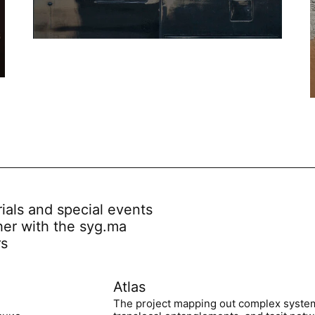
rials and special events
her with the syg.ma
rs
Atlas
The project mapping out complex syste