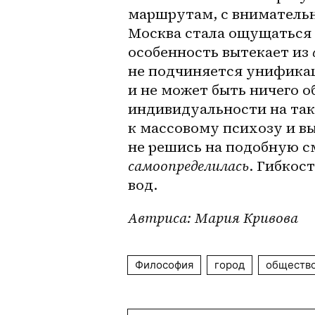
маршрутам, с внимательн
Москва стала ощущаться м
особенность вытекает из 
не подчиняется унификац
и не может быть ничего об
индивидуальности на так
к массовому психозу и вы
самоопределилась
. Гибкос
вод. 
Автриса: Мария Кривова
Философия
город
обществ