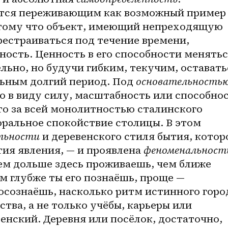
ётся переживающим как возможный пример 
тому что объект, имеющий непреходящую 
естраиваться под течение времени, 
ость. Ценность в его способности менятьс
льно, но будучи гибким, текучим, оставатьс
ьным долгий период. Под 
основательность
ю в виду силу, масштабность или способнос
о за всей монолитностью сталинского 
ральное спокойствие столицы. В этом 
льности
 и деревенского стиля бытия, которо
ия явления, — и проявлена 
феноменальност
 чем дольше здесь проживаешь, чем ближе 
ем глубже ты его познаёшь, проще — 
сознаёшь, насколько ритм истинного город
тва, а не только учёбы, карьеры или 
енский. Деревня или посёлок, достаточно, 