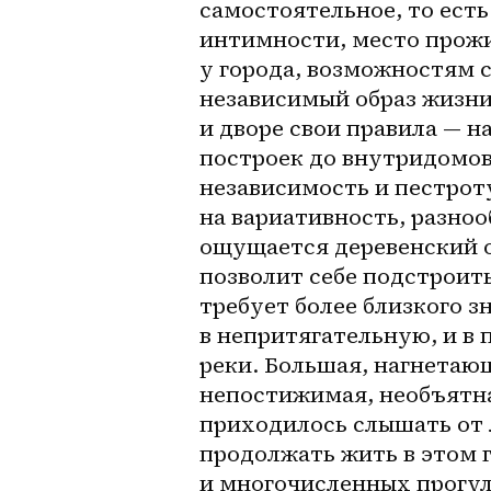
самостоятельное, то есть
интимности, место прожи
у города, возможностям 
независимый образ жизни 
и дворе свои правила — н
построек до внутридомов
независимость и пестрот
на вариативность, разнооб
ощущается деревенский об
позволит себе подстроить
требует более близкого з
в непритягательную, и в 
реки. Большая, нагнетаю
непостижимая, необъятна
приходилось слышать от 
продолжать жить в этом г
и многочисленных прогул