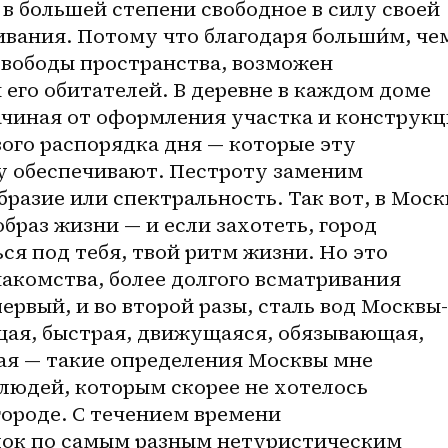
 в большей степени свободное в силу своей 
вания. Потому что благодаря больши́м, чем
свободы пространства, возможен 
его обитателей. В деревне в каждом доме 
ачиная от оформления участка и конструкц
ого распорядка дня — которые эту 
у обеспечивают. Пестроту заменим 
разие или спектральность. Так вот, в Москв
раз жизни — и если захотеть, город 
ся под тебя, твой ритм жизни. Но это 
накомства, более долгого всматривания 
первый, и во второй разы, сталь вод Москвы-
щая, быстрая, движущаяся, обязывающая, 
я — такие определения Москвы мне 
людей, которым скорее не хотелось 
ороде. С течением времени 
ок по самым разным нетуристическим 