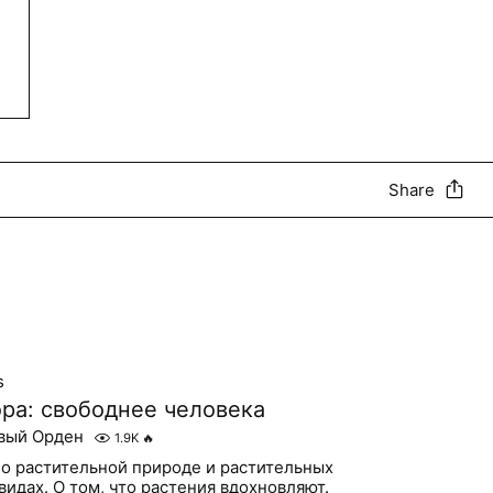
Share
s
ра: свободнее человека
вый Орден
1.9K
🔥
 о растительной природе и растительных
видах. О том, что растения вдохновляют.