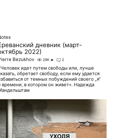
Notes
Ереванский дневник (март-
октябрь 2022)
Pierre Bezukhov
28K
🔥
2
«Человек идет путем свободы или, лучше
сказать, обретает свободу, если ему удается
избавиться от темных побуждений своего „я“
и времени, в котором он живет». Надежда
Мандельштам