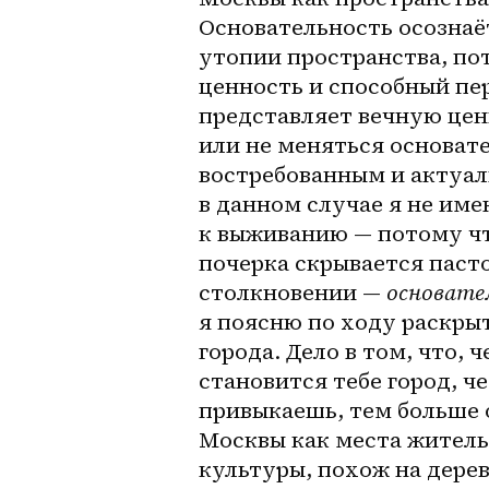
Основательность осозна
утопии пространства, по
ценность и способный пер
представляет вечную ценн
или не меняться основате
востребованным и актуал
в данном случае я не име
к выживанию — потому чт
почерка скрывается пасто
столкновении — 
основате
я поясню по ходу раскрыт
города. Дело в том, что,
становится тебе город, ч
привыкаешь, тем больше о
Москвы как места жительс
культуры, похож на дерев