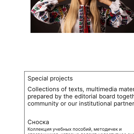
Special projects
Collections of texts, multimedia mate
prepared by the editorial board toget
community or our institutional partne
Сноска
Коллекция учебных пособий, методичек и