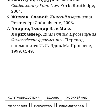
Contemporary Film
. New York: Routledge, 
2004.
Жижек, Славой.
Киногид извращенца
. 
Режиссёр: Софи Фьенс, 2006.
Адорно, Теодор В., и Макс 
Хоркхаймер.
Диалектика Просвещения. 
Философские фрагменты
. Перевод 
с немецкого И. Я. Ядов. М.: Прогресс, 
1999. С. 49.
культуриндустрия
адорно
хоркхаймер
философия
искусство
кинематограф