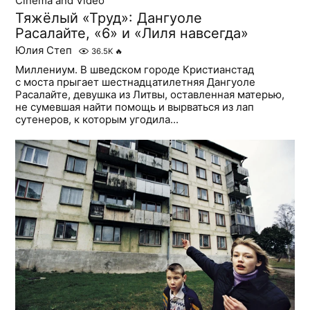
Cinema and Video
Тяжёлый «Труд»: Дангуоле
Расалайте, «6» и «Лиля навсегда»
Юлия Степ
36.5K
🔥
Миллениум. В шведском городе Кристианстад
с моста прыгает шестнадцатилетняя Дангуоле
Расалайте, девушка из Литвы, оставленная матерью,
не сумевшая найти помощь и вырваться из лап
сутенеров, к которым угодила...