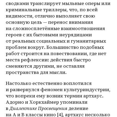
сводками транслирует мыльные оперы или 
криминальные триллеры, что, по всей 
видимости, отлично выполняет свою 
основную цель — перенос внимания 
на сложносплетённые взаимоотношения 
героев с их бытовыми неурядицами 
от реальных социальных и гуманитарных 
проблем вокруг. Большинство подобных 
работ строится на повествовании, где нет 
места рефлексии: действия быстро 
сменяются другими, не оставляя 
пространства для мысли. 
Настолько естественно воплотился 
и развернулся феномен культуриндустрии, 
что вопреки ему возник термин артхаус. 
Адорно и Хоркхаймер упоминали 
в 
Диалектике Просвещения
 деление 
на A и B классы кино [4], артхаус несколько 