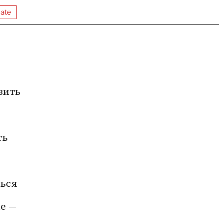
ate
вить 
ь 
ься 
е — 