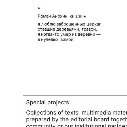
*
Роман Анохин
2.3K
🔥
я люблю заброшенные церкви,
ставшие деревьями, травой.
я когда-то умер из деревни —
в нулевых, зимой,
Special projects
Collections of texts, multimedia mate
prepared by the editorial board toget
community or our institutional partne