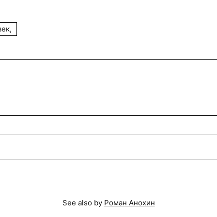
ек,
See also by
Роман Анохин