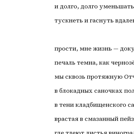
и долго, долго уменьшать
тускнеть и гаснуть вдалек
прости, мне жизнь — док
печаль темна, как чернозё
мы сквозь протяжную От
в блокадных саночках по
в тени кладбищенского са
врастая в смазанный пейз
где тлеют листья виноград