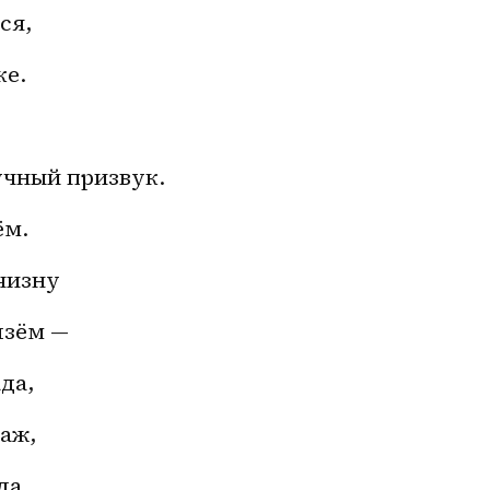
ся, 
е. 
учный призвук. 
м. 
чизну 
лзём — 
да, 
аж, 
а, 