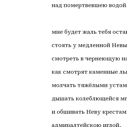
над помертвевшею водой.
мне будет жаль тебя оста
стоять у медленной Невы,
смотреть в чернеющую на
как смотрят каменные льв
молчать тяжёлыми устам
дышать колеблющейся мг
и обшивать Неву крестам
адмиралтейскою иглой.