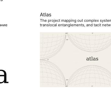
Atlas
The project mapping out complex syste
ание
translocal entanglements, and tacit netwo