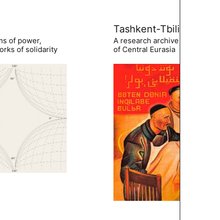
Tashkent-Tbilisi
ms of power,
A research archive of the hist
rks of solidarity
of Central Eurasia