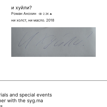
и хуйли?
Роман Анохин
2.3K
🔥
ни холст, ни масло. 2018
rials and special events
her with the syg.ma
rs