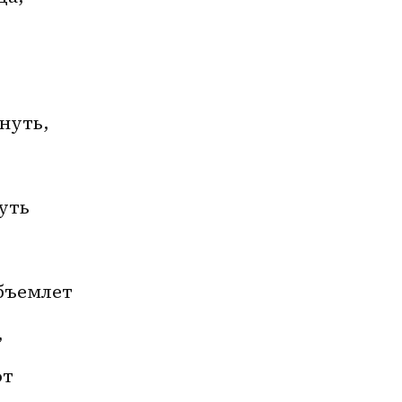
нуть, 
 
уть 
 
бъемлет 
 
т 