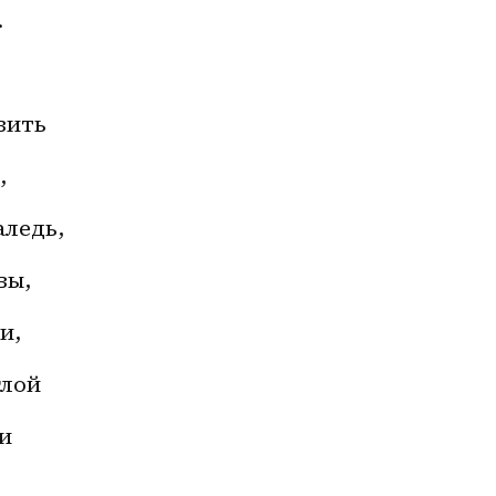
 
вить 
 
ледь, 
ы, 
и, 
лой 
и 