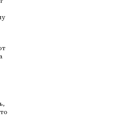
 
у 
т 
 
, 
то 