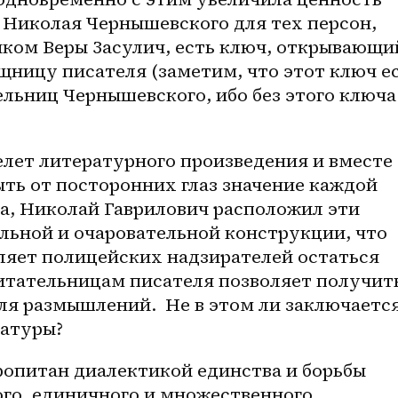
 Николая Чернышевского для тех персон, 
ыком Веры Засулич, есть ключ, открывающий
ницу писателя (заметим, что этот ключ ес
ельниц Чернышевского, ибо без этого ключа 
лет литературного произведения и вместе 
ыть от посторонних глаз значение каждой 
а, Николай Гаврилович расположил эти 
льной и очаровательной конструкции, что 
ляет полицейских надзирателей остаться 
читательницам писателя позволяет получить
я размышлений.  Не в этом ли заключается
ратуры?
ропитан диалектикой единства и борьбы 
го, единичного и множественного, 