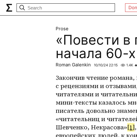
Don
Prose
«Повести в 
начала 60-х
Roman Galenkin
10/10/24 22:15
1.4K

Закончив чтение романа, 
с рецензиями и отзывами
читателями и читательни
мини-тексты казалось мне
писатель довольно знамен
«читательниц и читателе
Шевченко, Некрасова»
[1]
европейских людей, к кои