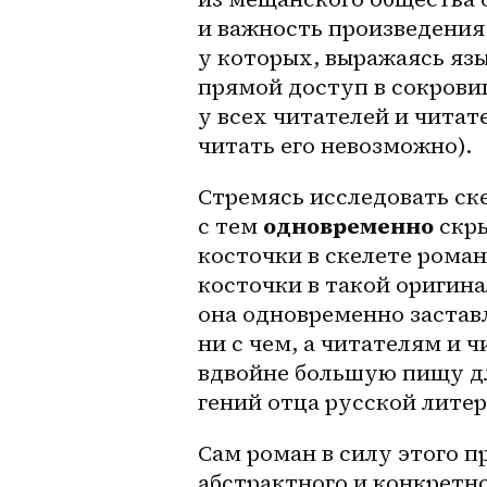
и важность произведения
у которых, выражаясь яз
прямой доступ в сокровищ
у всех читателей и читат
читать его невозможно).
Стремясь исследовать ске
с тем 
одновременно
 скр
косточки в скелете роман
косточки в такой оригина
она одновременно застав
ни с чем, а читателям и 
вдвойне большую пищу дл
гений отца русской лите
Сам роман в силу этого п
абстрактного и конкретно