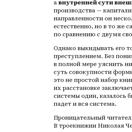
а 
внутренней сути внеш
производства — капиталис
направленности он неско
естественно, но в то же 
по сравнению с двумя св
Однако выкидывать его т
преступлением. Без пони
в полной мере уяснить ни
суть совокупности формы
это не простой набор кни
их расстановке заключает
системы один, казалось б
падет и вся система.
Проницательный читатель,
В троекнижии Николая Че