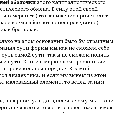
ней оболочки
 этого капиталистического 
тического обмена. В силу этой своей 
лько меркнет (это занижение происходит 
самое время абсолютно несправедливо) 
оими братьями.
олько на этом основании было бы страшным
мания сути формы мы как не сможем себе 
 суть самой сути, так и не сможем понять 
 и сути. Книги в марксовом троекнижии — 
г в произвольном порядке. В самой 
ся диалектика. И если мы вынем из этой 
ы, маловажный элемент, то вслед за ним 
 наверное, уже догадался к чему мы клони
рнышевского «Повести в повести» занимаю