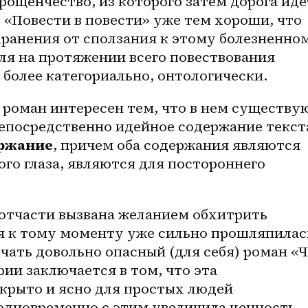
прощенчество, из которого затем дорога идет
 «Повести в повести» уже тем хороши, что 
ранения от сползания к этому болезненном
ля на протяжении всего повествования 
 более категориально, онтологически.
 роман интересен тем, что в нем существую
Непосредственно идейное содержание текста
ержание
, причем оба содержания являются 
о глаза, являются для постороннего 
 отчасти вызвана желанием обхитрить 
я к тому моменту уже сильно прошляпилась
чать довольно опасный (для себя) роман «Ч
ии заключается в том, что эта 
крыто и ясно для простых людей 
одновременно с этим увеличила ценность 