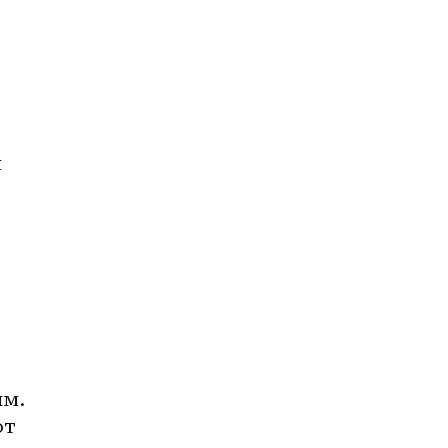
 
м. 
т 