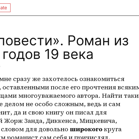
ate
повести». Роман из
 годов 19 века

мне сразу же захотелось ознакомиться 
, оставленными после его прочтения всяким
цами многоуважаемого автора. Найти такие
 делом не особо сложным, ведь и сам 
ит, да и свою книгу он писал для 
й Жорж Занда, Диккенса, Мицкевича, 
, словом для довольно 
широкого
 круга 
м романист сам себя и причислял.  