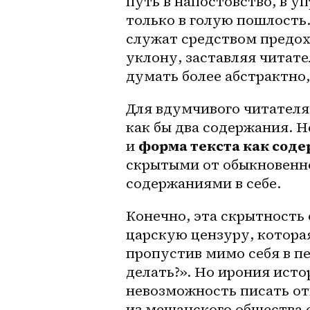
путь в напостовство, в у
только в голую пошлость.
служат средством предох
уклону, заставляя читате
думать более абстрактно,
Для вдумчивого читателя
как бы два содержания. 
и 
форма текста как сод
скрытыми от обыкновенног
содержаниями в себе.
Конечно, эта скрытность
царскую цензуру, котора
пропустив мимо себя в пе
делать?». Но ирония истор
невозможность писать от
из мещанского общества 