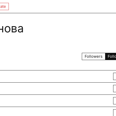
ate
нова
Followers
Foll